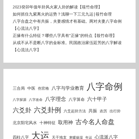
2023癸卯年值年卦风火家人卦的解读【筱竹命理】
如何抓住九紫离火的运势？浅聊一下三元九运|筱竹命理
八字合盘之中有共振，夫妻感情才有基础。两对夫妻八字命例
【心流法八字】
正缘有什么特征？哪些八字具有“正缘”的特点【筱竹命理】
从或不从不是断八字的金标准。民国政治家伍廷芳的八字解读
【心流法八字】
八字命例
八字与学业教育
三合局
中医
伤官格
八字理念
六十甲子
八字算命
八字探源
八字改命
六爻卦例
六爻卦
共振
六爻起卦方法
农历
出行卦
古今名人命盘
取用神
北京阳宅风水
十神特征
大运
心流派八字
四柱八字
天干地支
寒暖燥湿
年运