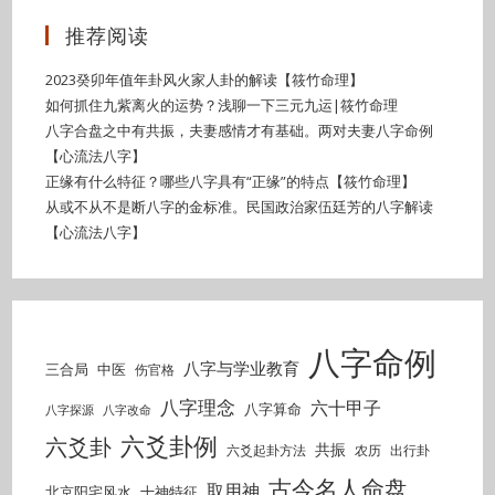
推荐阅读
2023癸卯年值年卦风火家人卦的解读【筱竹命理】
如何抓住九紫离火的运势？浅聊一下三元九运|筱竹命理
八字合盘之中有共振，夫妻感情才有基础。两对夫妻八字命例
【心流法八字】
正缘有什么特征？哪些八字具有“正缘”的特点【筱竹命理】
从或不从不是断八字的金标准。民国政治家伍廷芳的八字解读
【心流法八字】
八字命例
八字与学业教育
三合局
中医
伤官格
八字理念
六十甲子
八字算命
八字探源
八字改命
六爻卦例
六爻卦
共振
六爻起卦方法
农历
出行卦
古今名人命盘
取用神
北京阳宅风水
十神特征