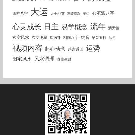
大运
心流派八字
四柱八字
天干地支
寒暖燥湿
年运
流年
日主
心灵成长
易学概念
滴天髓
玄空风水
纳音
玄空飞星
相同八字
疾病卦
纳音五行
胎元
视频内容
运势
起心动念
趋吉避凶
风水调理
阳宅风水
食伤生财