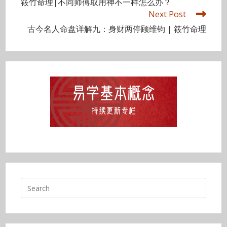
筱竹命理|不同师傅取用神不一样怎么办？
articles
Next Post
古今名人命盘详解九：身财两停顾维钧 | 筱竹命理