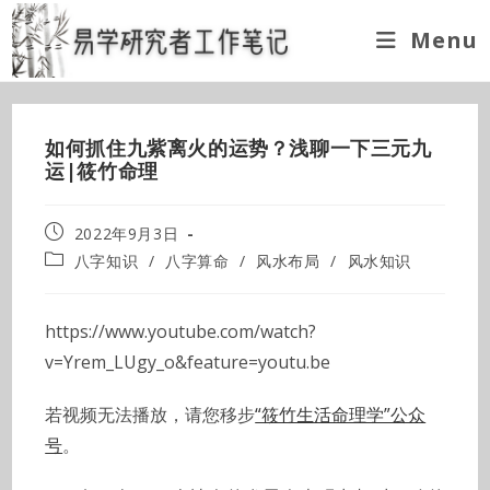
Skip
Menu
to
content
如何抓住九紫离火的运势？浅聊一下三元九
运|筱竹命理
Post
2022年9月3日
published:
Post
八字知识
/
八字算命
/
风水布局
/
风水知识
category:
https://www.youtube.com/watch?
v=Yrem_LUgy_o&feature=youtu.be
若视频无法播放，请您移步
“筱竹生活命理学”公众
号
。