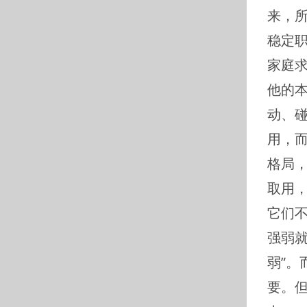
来，
稳定
家庭
他的
动、
用，
格局
取用
它们
强弱
弱”。
要。