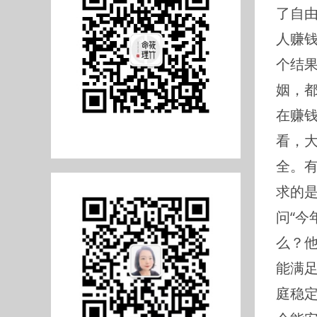
了自
人赚
个结
姻，
在赚
看，
全。
求的是
问“今
么？
能满
庭稳