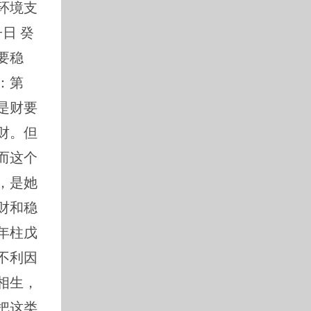
环境支
日 癸
要稳
：第
是财要
财。但
而这个
，是她
财和稳
年柱戊
不利因
相生，
把这类