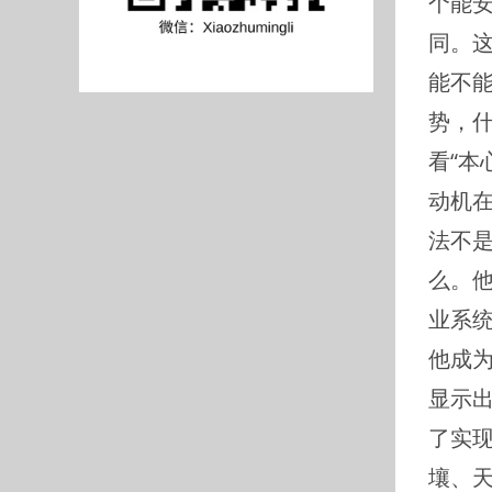
个能
同。
能不
势，
看“本
动机在
法不
么。
业系
他成
显示
了实
壤、