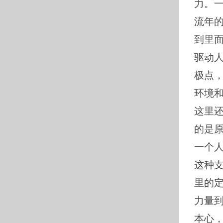
力。
流年
到里
驱动
极点
环境
这里
的是
一个
这种
里的
力量
本心