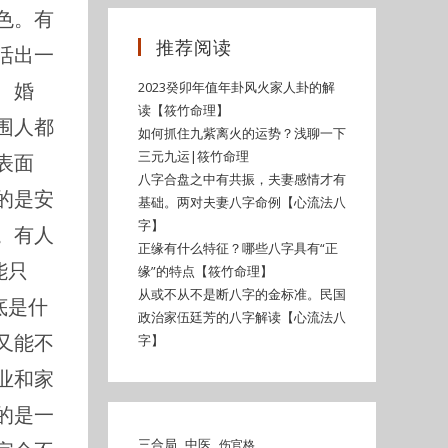
色。有
推荐阅读
活出一
、婚
2023癸卯年值年卦风火家人卦的解
读【筱竹命理】
围人都
如何抓住九紫离火的运势？浅聊一下
三元九运|筱竹命理
表面
八字合盘之中有共振，夫妻感情才有
的是安
基础。两对夫妻八字命例【心流法八
字】
。有人
正缘有什么特征？哪些八字具有“正
能只
缘”的特点【筱竹命理】
从或不从不是断八字的金标准。民国
底是什
政治家伍廷芳的八字解读【心流法八
又能不
字】
业和家
的是一
三合局
中医
伤官格