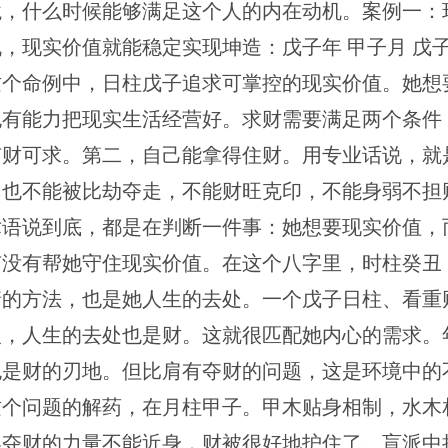
境，什么时候能够满足这个人的内在动机。案例一：
，现实价值就能稳定实现坤造：戊子年 甲子月 戊子
这个命例中，日柱戊子追求可掌控的现实价值。她想
也有能力把现实生活经营好。求财需要满足两个条件
有财可求。第二，自己能拿得住财。用专业话说，就
，也不能被比劫夺走，不能财旺克印，不能身弱不担
术语说到底，都是在判断一件事：她想要现实价值，
有没有帮她守住现实价值。在这个八字里，时柱癸丑
情的方法，也是她人生的去处。一个戊子日柱、看重
人，人生的去处也是财。这就很匹配她内心的需求。
也是财的刃地。但比肩有夺财的问题，这是环境中的
这个问题的解药，在月柱甲子。甲木贴身相制，水木
界夺财的力量不能近身，财被很好地护住了。盲派中