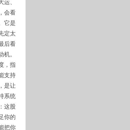
大运、
，会看
。它是
先定太
最后看
动机。
度，指
能支持
，是让
持系统
：这股
足你的
能把你