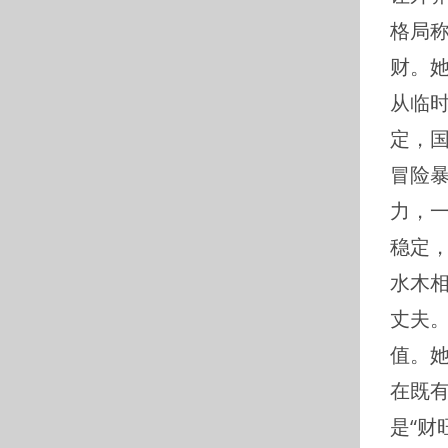
格局称
财。
从临
定，
冒险
力，
稳定，
水木
丈夫
值。
在既
是“财