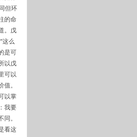
同但环
柱的命
道。戊
”这么
的是可
所以戊
里可以
价值。
可以掌
：我要
不同。
是看这