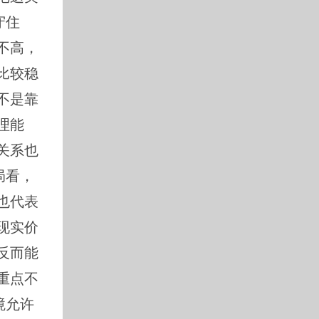
守住
不高，
比较稳
不是靠
理能
关系也
局看，
也代表
现实价
反而能
重点不
境允许