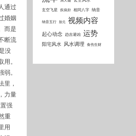
滴天髓
人通过
纳音
玄空飞星
相同八字
疾病卦
过婚姻
视频内容
纳音五行
胎元
。而是
运势
起心动念
趋吉避凶
不断流
风水调理
阳宅风水
食伤生财
是没
取用。
强弱。
法里，
，力量
配置强
然重
里用