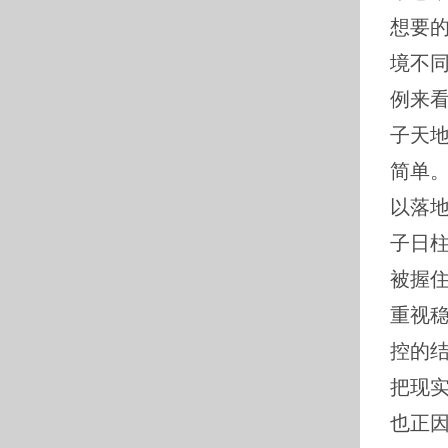
想要
境不
例来
子天地
简单
以落
子日
被握
重视
控的
把现
也正