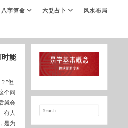
八字算命
六爻占卜
风水布局
何时能
？”但
这个问
后就会
。有人
，是为