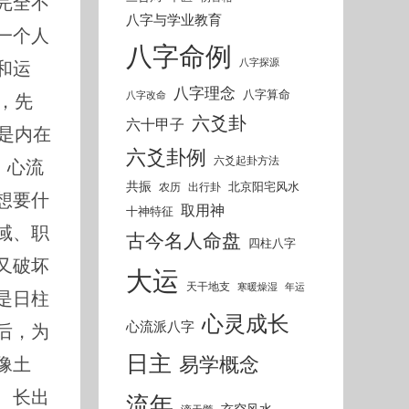
完全不
八字与学业教育
一个人
八字命例
和运
八字探源
八字理念
八字算命
，先
八字改命
六爻卦
六十甲子
，是内在
六爻卦例
六爻起卦方法
。心流
共振
北京阳宅风水
农历
出行卦
想要什
取用神
十神特征
域、职
古今名人命盘
四柱八字
又破坏
大运
天干地支
寒暖燥湿
年运
是日柱
心灵成长
心流派八字
后，为
日主
易学概念
像土
、长出
流年
玄空风水