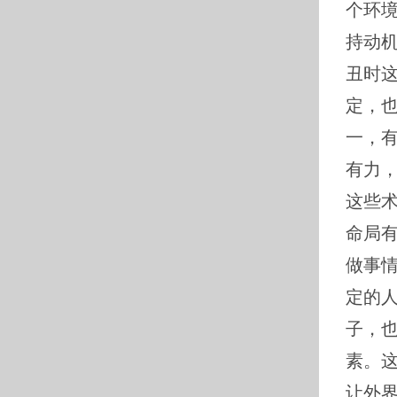
个环
持动机
丑时
定，
一，
有力
这些
命局
做事
定的
子，
素。
让外