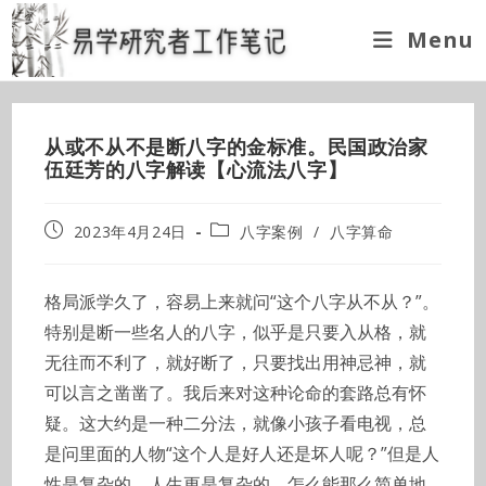
Skip
Menu
to
content
从或不从不是断八字的金标准。民国政治家
伍廷芳的八字解读【心流法八字】
Post
Post
2023年4月24日
八字案例
/
八字算命
published:
category:
格局派学久了，容易上来就问“这个八字从不从？”。
特别是断一些名人的八字，似乎是只要入从格，就
无往而不利了，就好断了，只要找出用神忌神，就
可以言之凿凿了。我后来对这种论命的套路总有怀
疑。这大约是一种二分法，就像小孩子看电视，总
是问里面的人物“这个人是好人还是坏人呢？”但是人
性是复杂的，人生更是复杂的，怎么能那么简单地