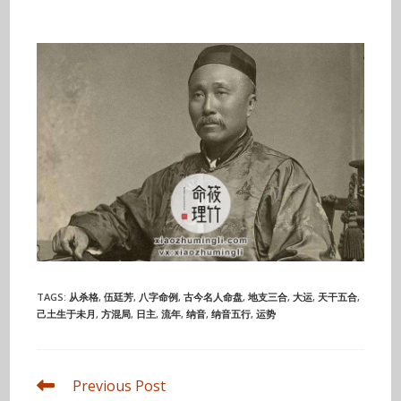
TAGS
:
从杀格
,
伍廷芳
,
八字命例
,
古今名人命盘
,
地支三合
,
大运
,
天干五合
,
己土生于未月
,
方混局
,
日主
,
流年
,
纳音
,
纳音五行
,
运势
Read
Previous Post