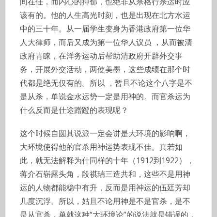
间在任，而内心的抑郁，也绝非从杀格行杀运时应
该有的。他的人生高光时刻，也是出现在北方水运
中的三十年。从一届学生变身为香港政府第一位华
人大律师，而后又成为第一位华人议员 ，从而被清
政府青睐，在洋务运动后帮助清政府开辟外交事
务，开展外交活动，两使美墨，这些成绩在那个时
代都是绝无仅有的。所以 ，暂且不论这个八字是不
是从杀，单说金水运势一定是用神的。而官杀运为
什么反而是仕途蹭蹬的表现呢？
这个时候自圆其说派一定会讲是大环境的影响啊，
大环境使得他的官杀用神运势表现不佳。真若如
此，就无法解释为什同样的十年（1912到1922），
蒋介石崭露头角，段祺瑞三造共和，这些不是用神
运的人物都能稳中有升，反而是用神运的伍廷芳却
几度沉浮。所以，姑且不论用神是不是官杀，是不
是从官杀，单就这种“大环境论”的说法就是错误的，