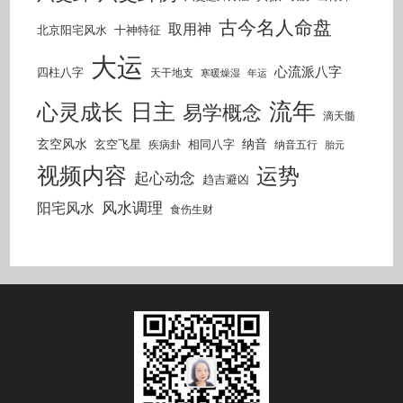
古今名人命盘
取用神
北京阳宅风水
十神特征
大运
心流派八字
四柱八字
天干地支
寒暖燥湿
年运
流年
日主
心灵成长
易学概念
滴天髓
玄空风水
纳音
玄空飞星
相同八字
疾病卦
纳音五行
胎元
视频内容
运势
起心动念
趋吉避凶
风水调理
阳宅风水
食伤生财