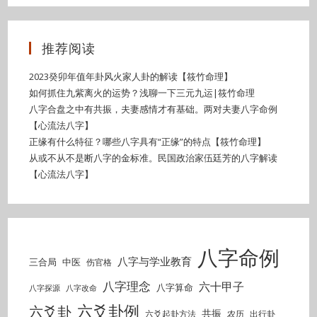
推荐阅读
2023癸卯年值年卦风火家人卦的解读【筱竹命理】
如何抓住九紫离火的运势？浅聊一下三元九运|筱竹命理
八字合盘之中有共振，夫妻感情才有基础。两对夫妻八字命例
【心流法八字】
正缘有什么特征？哪些八字具有“正缘”的特点【筱竹命理】
从或不从不是断八字的金标准。民国政治家伍廷芳的八字解读
【心流法八字】
八字命例
八字与学业教育
三合局
中医
伤官格
八字理念
六十甲子
八字算命
八字探源
八字改命
六爻卦例
六爻卦
共振
六爻起卦方法
农历
出行卦