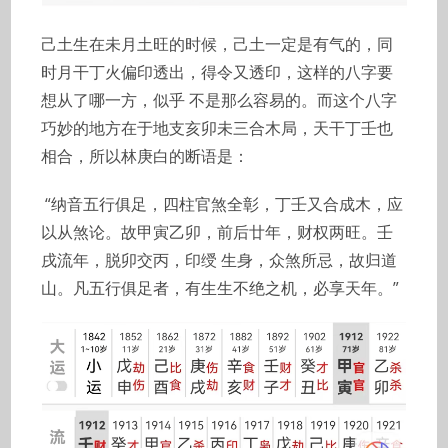
己土生在未月土旺的时候，己土一定是有气的，同
时月干丁火偏印透出，得令又透印，这样的八字要
想从了哪一方，似乎 不是那么容易的。而这个八字
巧妙的地方在于地支亥卯未三合木局，天干丁壬也
相合，所以林庚白的断语是：
“纳音五行俱足，四柱官煞全彰，丁壬又合成木，应
以从煞论。故甲寅乙卯，前后廿年，财权两旺。壬
戌流年，脱卯交丙，印绶 生身，众煞所忌，故归道
山。凡五行俱足者，有生生不绝之机，必享天年。”