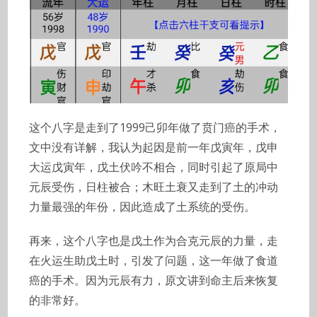
这个八字是走到了1999己卯年做了贲门癌的手术，
文中没有详解，我认为起因是前一年戊寅年，戊申
大运戊寅年，戊土伏吟不相合，同时引起了原局中
元辰受伤，日柱被合；木旺土衰又走到了土的冲动
力量最强的年份，因此造成了土系统的受伤。
再来，这个八字也是戊土作为合克元辰的力量，走
在火运生助戊土时，引发了问题，这一年做了食道
癌的手术。因为元辰有力，原文讲到命主后来恢复
的非常好。