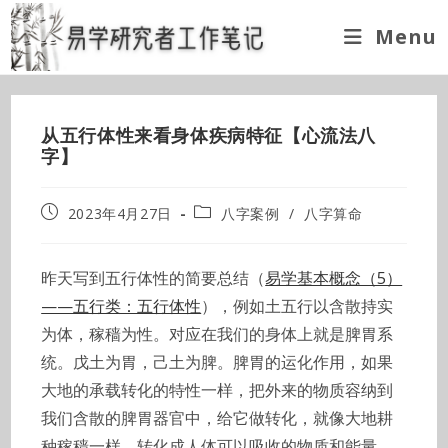
Skip
Menu
to
content
从五行体性来看身体疾病特征【心流法八
字】
Post
Post
2023年4月27日
八字案例
/
八字算命
published:
category:
昨天写到五行体性的简要总结（
易学基本概念（5）
——五行类：五行体性
），例如土五行以含散持实
为体，稼穑为性。对应在我们的身体上就是脾胃系
统。戊土为胃，己土为脾。脾胃的运化作用，如果
大地的承载转化的特性一样，把外来的物质容纳到
我们含散的脾胃器官中，给它做转化，就像大地耕
种稼穑一样，转化成人体可以吸收的物质和能量。