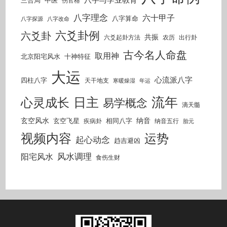
三合局
中医
伤官格
八字理念
六十甲子
八字算命
八字探源
八字改命
六爻卦例
六爻卦
共振
六爻起卦方法
农历
出行卦
古今名人命盘
取用神
北京阳宅风水
十神特征
大运
心流派八字
四柱八字
天干地支
寒暖燥湿
年运
流年
日主
心灵成长
易学概念
滴天髓
玄空风水
纳音
玄空飞星
相同八字
疾病卦
纳音五行
胎元
视频内容
运势
起心动念
趋吉避凶
风水调理
阳宅风水
食伤生财