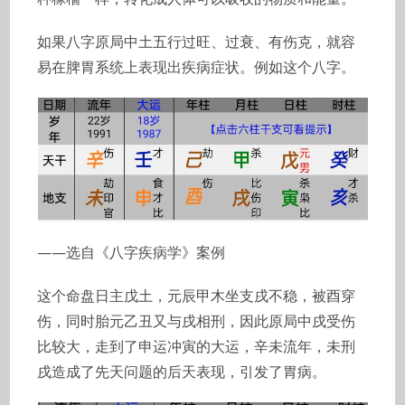
如果八字原局中土五行过旺、过衰、有伤克，就容
易在脾胃系统上表现出疾病症状。例如这个八字。
——选自《八字疾病学》案例
这个命盘日主戊土，元辰甲木坐支戌不稳，被酉穿
伤，同时胎元乙丑又与戌相刑，因此原局中戌受伤
比较大，走到了申运冲寅的大运，辛未流年，未刑
戌造成了先天问题的后天表现，引发了胃病。