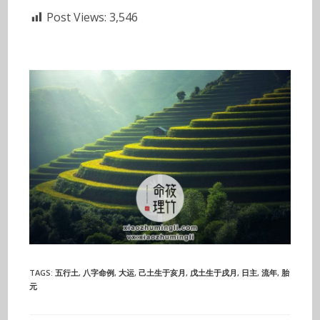
Post Views:
3,546
TAGS
:
五行土
,
八字命例
,
大运
,
己土生于亥月
,
戊土生于戌月
,
日主
,
流年
,
胎
元