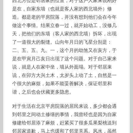
西北方位是邻居家的位置，对于这户人家来说刚好
是在，自家东墙（也就是客人家的西北墙外）修
造。都是老的平房院落，并没有想到他们会在今年
做这个事情。结果立春一过，就开始动工，没修几
天，把他们的东墙（客人家的西北墙）拆坏，出现
了一道很大的裂缝。山向年月日的飞星分别是：
二、五、五、九、一，这个月的劫煞又在亥方，于
是在甲寅月己亥日出现了这个问题。对于自己家来
说，就是人在家中坐，墙从外面塌。对于邻居来
说，在卯方大兴土木，太岁头上动了土，自然是一
个很大的麻烦，如果不能妥善解决，保证邻里和
谐，之后也会伏藏更多隐患。
对于生活在北京平房院落的居民来说，多少都会遇
到邻里之间动土修缮的事情，我曾经也是因为自家
修建给邻居添了麻烦，赶紧买了很多瓜果梨桃送到
邻居家道歉，马上也缓和了邻里关系。风水，虽然