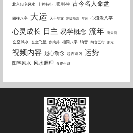
古今名人命盘
取用神
北京阳宅风水
十神特征
大运
心流派八字
四柱八字
天干地支
寒暖燥湿
年运
流年
日主
心灵成长
易学概念
滴天髓
玄空风水
纳音
玄空飞星
相同八字
疾病卦
纳音五行
胎元
视频内容
运势
起心动念
趋吉避凶
风水调理
阳宅风水
食伤生财