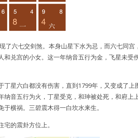
出现了六七交剑煞。本身山星下水为忌，而六七同宫
人和兑宫的小女。这一年纳音五行为金，飞星未受
丁星六白都没有伤害，直到1799年，又变成了上
年纳音五行为火，丁星受克，和珅被处死，和府上
免于横祸。三碧震木得一白坎水来生。
住宅的震卦方位上。