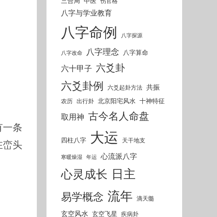
三合局
中医
伤官格
八字与学业教育
八字命例
八字探源
八字理念
八字算命
八字改命
六爻卦
六十甲子
六爻卦例
共振
六爻起卦方法
北京阳宅风水
十神特征
农历
出行卦
古今名人命盘
取用神
有一条
大运
四柱八字
天干地支
在峦头
心流派八字
寒暖燥湿
年运
。
日主
心灵成长
流年
易学概念
滴天髓
玄空风水
玄空飞星
疾病卦