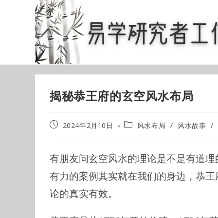
Skip
to
content
揭秘恭王府的玄空风水布局
Post
Post
2024年2月10日
风水布局
/
风水故事
/
published:
category:
有朋友问玄空风水的理论是不是有道理
有力的案例其实就在我们的身边，恭王
论的真实有效。