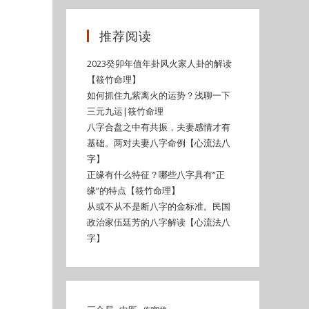
推荐阅读
2023癸卯年值年卦风火家人卦的解读
【筱竹命理】
如何抓住九紫离火的运势？浅聊一下
三元九运|筱竹命理
八字合盘之中有共振，夫妻感情才有
基础。两对夫妻八字命例【心流法八
字】
正缘有什么特征？哪些八字具有“正
缘”的特点【筱竹命理】
从或不从不是断八字的金标准。民国
政治家伍廷芳的八字解读【心流法八
字】