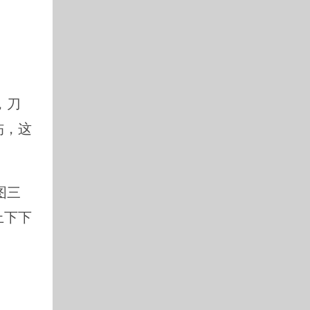
，刀
伤，这
图三
上下下