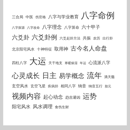
八字命例
八字与学业教育
三合局
中医
伤官格
八字理念
六十甲子
八字算命
八字探源
八字改命
六爻卦例
六爻卦
共振
六爻起卦方法
农历
出行卦
古今名人命盘
取用神
北京阳宅风水
十神特征
大运
心流派八字
四柱八字
天干地支
寒暖燥湿
年运
流年
日主
心灵成长
易学概念
滴天髓
玄空风水
纳音
玄空飞星
相同八字
疾病卦
纳音五行
胎元
视频内容
运势
起心动念
趋吉避凶
风水调理
阳宅风水
食伤生财