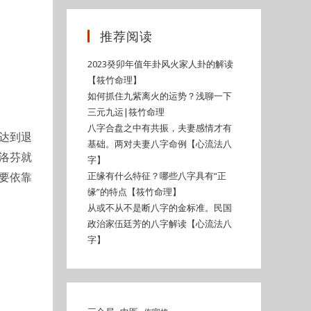
推荐阅读
2023癸卯年值年卦风火家人卦的解读
【筱竹命理】
如何抓住九紫离火的运势？浅聊一下
三元九运|筱竹命理
八字合盘之中有共振，夫妻感情才有
达到退
基础。两对夫妻八字命例【心流法八
洛芬就
字】
正缘有什么特征？哪些八字具有“正
要依靠
缘”的特点【筱竹命理】
从或不从不是断八字的金标准。民国
政治家伍廷芳的八字解读【心流法八
字】