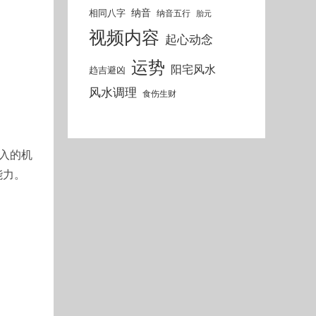
纳音
相同八字
纳音五行
胎元
视频内容
起心动念
运势
阳宅风水
趋吉避凶
风水调理
食伤生财
入的机
能力。