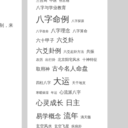
三合局
中医
伤官格
八字与学业教育
八字命例
八字探源
复制，来
八字理念
八字算命
八字改命
六爻卦
六十甲子
六爻卦例
共振
六爻起卦方法
北京阳宅风水
十神特征
农历
出行卦
古今名人命盘
取用神
大运
四柱八字
天干地支
心流派八字
寒暖燥湿
年运
日主
心灵成长
流年
易学概念
滴天髓
玄空风水
玄空飞星
疾病卦