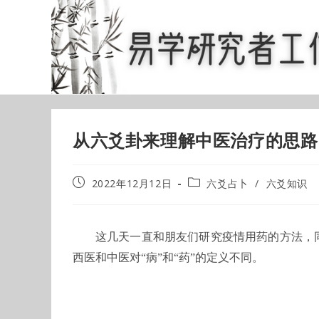
Skip
to
content
从六爻卦来理解中医治疗的思路
Post
Post
2022年12月12日
六爻占卜
/
六爻知识
published:
category:
这几天一直和朋友们研究疫情用药的方法，
西医和中医对“病”和“药”的定义不同。