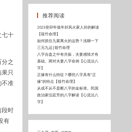
推荐阅读
2023癸卯年值年卦风火家人卦的解读
之七十
【筱竹命理】
如何抓住九紫离火的运势？浅聊一下
三元九运|筱竹命理
八字合盘之中有共振，夫妻感情才有
百分之
基础。两对夫妻八字命例【心流法八
字】
结果只
正缘有什么特征？哪些八字具有“正
缘”的特点【筱竹命理】
的不准
从或不从不是断八字的金标准。民国
政治家伍廷芳的八字解读【心流法八
字】
前段时
没有