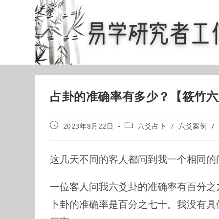
Skip
to
content
占卦的准确率有多少？【筱竹六
Post
Post
2023年8月22日
六爻占卜
/
六爻案例
/
published:
category:
这几天不同的客人都问到我一个相同的
一位客人问我六爻卦的准确率有百分之
卜卦的准确率是百分之七十。我没有具