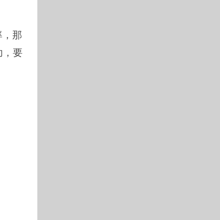
率，那
功，要