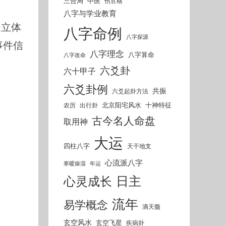
三合局
中医
伤官格
八字与学业教育
是立体
八字命例
八字探源
事件信
八字理念
八字算命
八字改命
六爻卦
六十甲子
六爻卦例
共振
六爻起卦方法
北京阳宅风水
十神特征
农历
出行卦
古今名人命盘
取用神
大运
四柱八字
天干地支
心流派八字
寒暖燥湿
年运
日主
心灵成长
流年
易学概念
滴天髓
玄空风水
玄空飞星
疾病卦