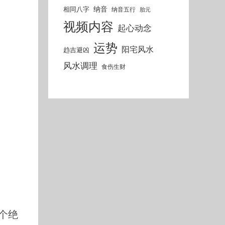
纳音
相同八字
纳音五行
胎元
视频内容
起心动念
运势
阳宅风水
趋吉避凶
风水调理
食伤生财
个绝