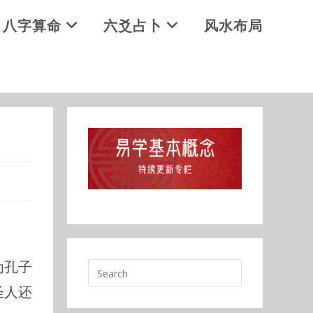
八字算命
六爻占卜
风水布局
为孔子
圣人还