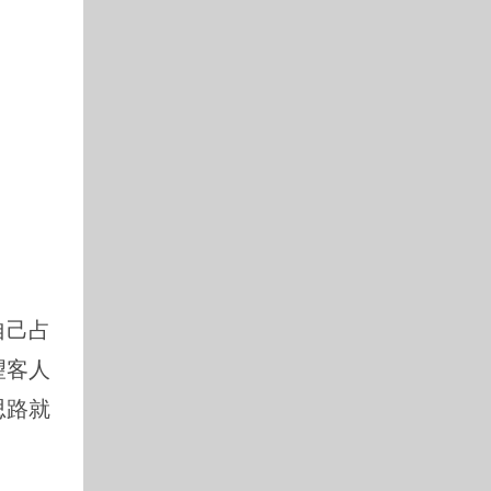
自己占
望客人
思路就