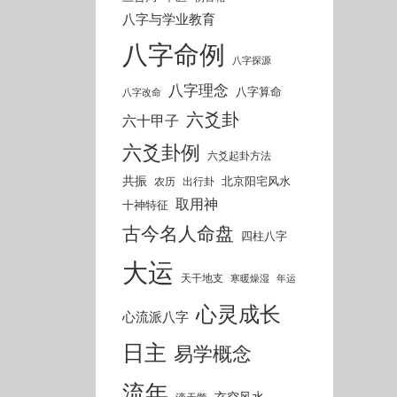
八字与学业教育
八字命例
八字探源
八字理念
八字算命
八字改命
六爻卦
六十甲子
六爻卦例
六爻起卦方法
共振
北京阳宅风水
农历
出行卦
取用神
十神特征
古今名人命盘
四柱八字
大运
天干地支
寒暖燥湿
年运
心灵成长
心流派八字
日主
易学概念
流年
玄空风水