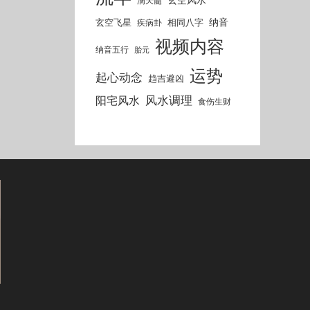
滴天髓
纳音
玄空飞星
相同八字
疾病卦
视频内容
纳音五行
胎元
运势
起心动念
趋吉避凶
风水调理
阳宅风水
食伤生财