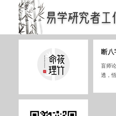
Skip
to
content
断八
盲师
透，