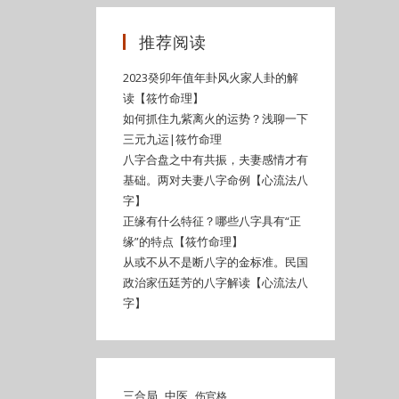
推荐阅读
2023癸卯年值年卦风火家人卦的解
读【筱竹命理】
如何抓住九紫离火的运势？浅聊一下
三元九运|筱竹命理
八字合盘之中有共振，夫妻感情才有
基础。两对夫妻八字命例【心流法八
字】
正缘有什么特征？哪些八字具有“正
缘”的特点【筱竹命理】
从或不从不是断八字的金标准。民国
政治家伍廷芳的八字解读【心流法八
字】
三合局
中医
伤官格