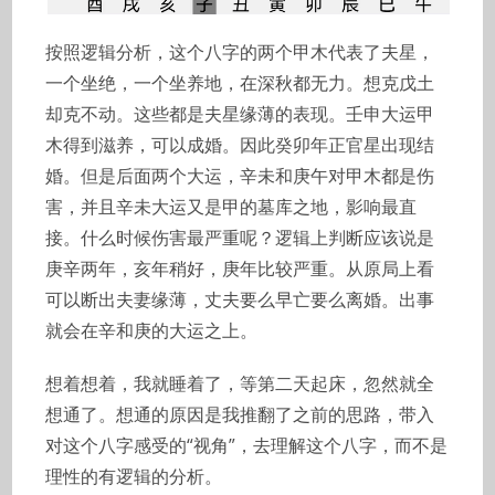
按照逻辑分析，这个八字的两个甲木代表了夫星，
一个坐绝，一个坐养地，在深秋都无力。想克戊土
却克不动。这些都是夫星缘薄的表现。壬申大运甲
木得到滋养，可以成婚。因此癸卯年正官星出现结
婚。但是后面两个大运，辛未和庚午对甲木都是伤
害，并且辛未大运又是甲的墓库之地，影响最直
接。什么时候伤害最严重呢？逻辑上判断应该说是
庚辛两年，亥年稍好，庚年比较严重。从原局上看
可以断出夫妻缘薄，丈夫要么早亡要么离婚。出事
就会在辛和庚的大运之上。
想着想着，我就睡着了，等第二天起床，忽然就全
想通了。想通的原因是我推翻了之前的思路，带入
对这个八字感受的“视角”，去理解这个八字，而不是
理性的有逻辑的分析。