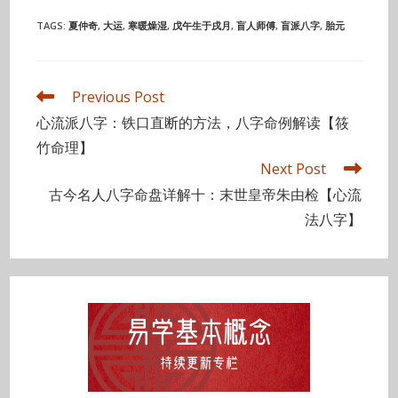
TAGS
:
夏仲奇
,
大运
,
寒暖燥湿
,
戊午生于戌月
,
盲人师傅
,
盲派八字
,
胎元
Read
Previous Post
more
心流派八字：铁口直断的方法，八字命例解读【筱
articles
竹命理】
Next Post
古今名人八字命盘详解十：末世皇帝朱由检【心流
法八字】