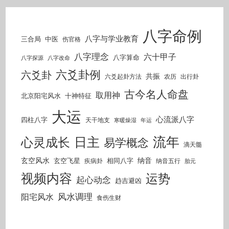
八字命例
八字与学业教育
三合局
中医
伤官格
八字理念
六十甲子
八字算命
八字探源
八字改命
六爻卦例
六爻卦
共振
六爻起卦方法
农历
出行卦
古今名人命盘
取用神
北京阳宅风水
十神特征
大运
心流派八字
四柱八字
天干地支
寒暖燥湿
年运
流年
日主
心灵成长
易学概念
滴天髓
玄空风水
纳音
玄空飞星
相同八字
疾病卦
纳音五行
胎元
视频内容
运势
起心动念
趋吉避凶
风水调理
阳宅风水
食伤生财