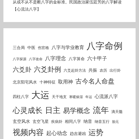
从或不从不是断八字的金标准。民国政治家伍廷芳的八字解读
【心流法八字】
八字命例
八字与学业教育
三合局
中医
伤官格
八字理念
六十甲子
八字算命
八字探源
八字改命
六爻卦例
六爻卦
共振
六爻起卦方法
农历
出行卦
古今名人命盘
取用神
北京阳宅风水
十神特征
大运
心流派八字
四柱八字
天干地支
寒暖燥湿
年运
流年
日主
心灵成长
易学概念
滴天髓
玄空风水
纳音
玄空飞星
相同八字
疾病卦
纳音五行
胎元
视频内容
运势
起心动念
趋吉避凶