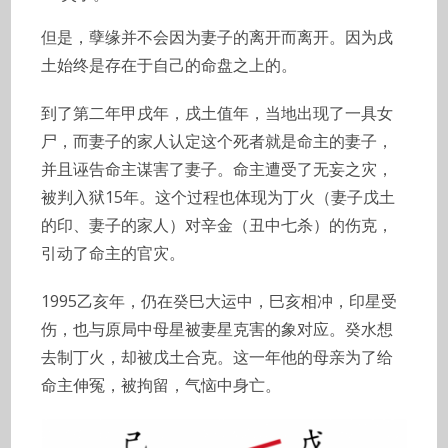
但是，孽缘并不会因为妻子的离开而离开。因为戌
土始终是存在于自己的命盘之上的。
到了第二年甲戌年，戌土值年，当地出现了一具女
尸，而妻子的家人认定这个死者就是命主的妻子，
并且诬告命主谋害了妻子。命主遭受了无妄之灾，
被判入狱15年。这个过程也体现为丁火（妻子戊土
的印、妻子的家人）对辛金（丑中七杀）的伤克，
引动了命主的官灾。
1995乙亥年，仍在癸巳大运中，巳亥相冲，印星受
伤，也与原局中母星被妻星克害的象对应。癸水想
去制丁火，却被戊土合克。这一年他的母亲为了给
命主伸冤，被拘留，气恼中身亡。