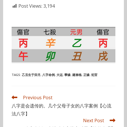
Post Views:
3,194
TAGS
:
乙丑生于卯月
,
八字命例
,
大运
,
孽缘
,
建禄格
,
正缘
,
犯官
Read
Previous Post
more
八字是会遗传的。几个父母子女的八字案例【心流
articles
法八字】
Next Post