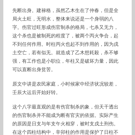
先断出身。建禄格，虽然乙木生在了仲春，但是全
局火土旺，无明水，整体来说还是一个身弱的八
字。伤官过旺形成伤官制杀的格局，七杀又无力，
这个杀也是被制死的程度了，被两个丙火争合，起
不到任何作用。时柱丙火也起不到作用的，因为戌
土空亡，若有似无。就造成了乙木想耗殺，杀不够
强，有工作也是小职位，年柱又是破坏力量，因此
可以直断出身贫苦。
原文中讲是农民家庭，小时候家中经济状况较差，
壬辰大运后开始好转。
这个八字最直观的是有伤官制杀的象，但天干透出
的伤官制杀并不能成为断有官灾的依据。实际产生
的原因是日支与年支午火相穿，被时支戌土刑伤。
在这个四柱结构中，辛卯柱的作用是保护了日柱不