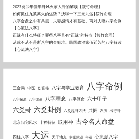
2023癸卯年值年卦风火家人卦的解读【筱竹命理】
如何抓住九紫离火的运势？浅聊一下三元九运|筱竹命理
八字合盘之中有共振，夫妻感情才有基础。两对夫妻八字命例
【心流法八字】
正缘有什么特征？哪些八字具有“正缘”的特点【筱竹命理】
从或不从不是断八字的金标准。民国政治家伍廷芳的八字解读
【心流法八字】
八字命例
八字与学业教育
三合局
中医
伤官格
八字理念
六十甲子
八字算命
八字探源
八字改命
六爻卦例
六爻卦
共振
六爻起卦方法
农历
出行卦
古今名人命盘
取用神
北京阳宅风水
十神特征
大运
心流派八字
四柱八字
天干地支
寒暖燥湿
年运