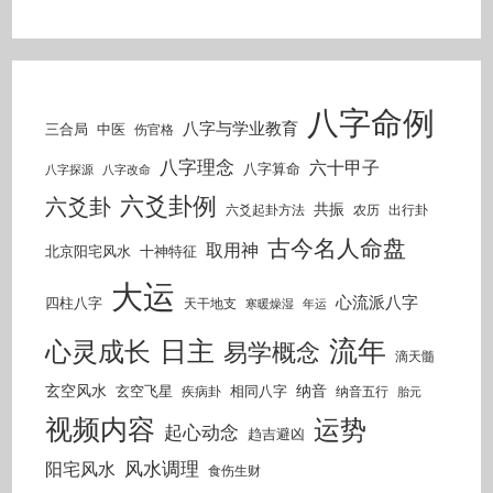
八字命例
八字与学业教育
三合局
中医
伤官格
八字理念
六十甲子
八字算命
八字探源
八字改命
六爻卦例
六爻卦
共振
六爻起卦方法
农历
出行卦
古今名人命盘
取用神
北京阳宅风水
十神特征
大运
心流派八字
四柱八字
天干地支
寒暖燥湿
年运
流年
日主
心灵成长
易学概念
滴天髓
玄空风水
纳音
玄空飞星
相同八字
疾病卦
纳音五行
胎元
视频内容
运势
起心动念
趋吉避凶
风水调理
阳宅风水
食伤生财