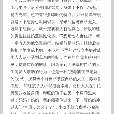
与小宏宏的区别是，前者是自身强，比劫成群，企
图心更强，后者是印比结党，身体上不仅元气充足
精力充沛，还带有很多印旺的特点。 印旺简单来说
就是：不想操心世间琐事，柴米油盐与自己无关。
既然不想操心，就一定要有人替他操心，所以印旺
的男生往往妈宝男比较多。不想烦恼衣食住行，就
一定有人为他负重前行。结婚前是老妈，结婚后会
想把老婆变成老妈。 有人把下面的这段文字解读成
小宏宏从小受到母亲的控制，内在的自我变得很自
卑，这是错误的解读。因为感到无法掌控自己的人
生向爱人求助的行为，也是一种“把老婆变成老妈
的”方式。没有谁不能自己掌控自己的人生，除非你
不想。 印旺孩子从小就很会撒娇。比如大人在手忙
脚乱的收拾房间，印旺的孩子在另一个房间里大
喊：妈妈！妈妈！我必须要你过来一下。等妈妈冲
过去问“宝贝，怎么了？”，小孩子就会嘟着小嘴说：