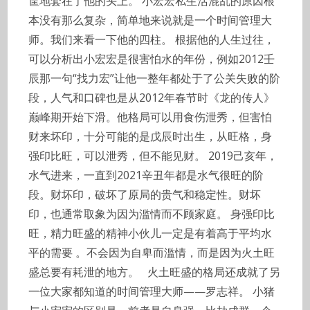
筐地套在了他的头上。 小宏宏私生活混乱的原因根
本没有那么复杂，简单地来说就是一个时间管理大
师。我们来看一下他的四柱。 根据他的人生过往，
可以分析出小宏宏是很害怕水的年份，例如2012壬
辰那一句“找力宏”让他一整年都处于了公关失败的阶
段，人气和口碑也是从2012年春节时《龙的传人》
巅峰期开始下滑。他格局可以用食伤泄秀，但害怕
财来坏印，十分可能的是戊辰时出生，从旺格，身
强印比旺，可以泄秀，但不能见财。 2019己亥年，
水气进来，一直到2021辛丑年都是水气很旺的阶
段。财坏印，破坏了原局的贵气和稳定性。财坏
印，也通常取象为因为滥情而不顾家庭。 身强印比
旺，精力旺盛的精神小伙儿一定是有着高于平均水
平的需要 。不会因为自卑而滥情，而是因为火土旺
盛总要有耗泄的地方。 火土旺盛的格局还成就了另
一位大家都知道的时间管理大师——罗志祥。 小猪