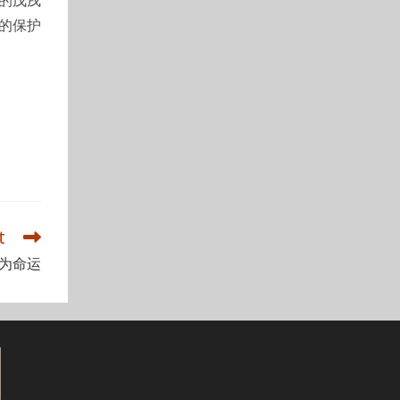
的保护
t
为命运