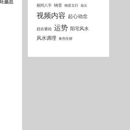
旺盛总
纳音
相同八字
纳音五行
胎元
视频内容
起心动念
运势
阳宅风水
趋吉避凶
风水调理
食伤生财