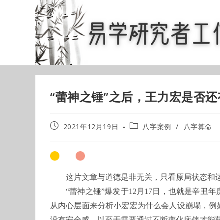
Skip
to
content
“蕾神之锤”之后，王力宏是否
Post
Post
2021年12月19日
八字案例
/
八字算命
published:
category:
这片文章与道德是非无关，只看原局状态和
“蕾神之锤”爆发于12月17日，也就是辛
从内心层面来分析小宏宏为什么会人设崩塌，例
没有安全感，以至于需要通过不断变化床伴才能