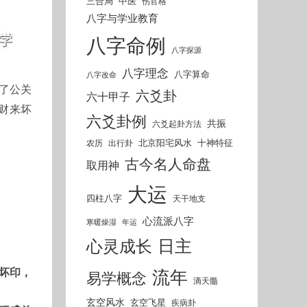
三合局
中医
伤官格
八字与学业教育
八字命例
八字探源
八字理念
八字算命
八字改命
于了公关
六爻卦
六十甲子
财来坏
六爻卦例
共振
六爻起卦方法
北京阳宅风水
十神特征
农历
出行卦
古今名人命盘
取用神
大运
四柱八字
天干地支
心流派八字
寒暖燥湿
年运
日主
心灵成长
流年
财坏印，
易学概念
滴天髓
玄空风水
玄空飞星
疾病卦