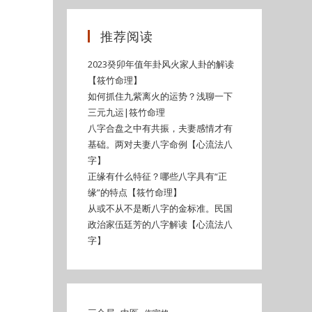
推荐阅读
2023癸卯年值年卦风火家人卦的解读
【筱竹命理】
如何抓住九紫离火的运势？浅聊一下
三元九运|筱竹命理
八字合盘之中有共振，夫妻感情才有
基础。两对夫妻八字命例【心流法八
字】
正缘有什么特征？哪些八字具有“正
缘”的特点【筱竹命理】
从或不从不是断八字的金标准。民国
政治家伍廷芳的八字解读【心流法八
字】