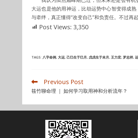
大运也是他的用神运，比劫运势中心智变得成熟
与牵绊，真正懂得“改变自己”和负责任。不过再
Post Views:
3,350
TAGS
:
八字命例
,
大运
,
己巳生于巳月
,
戊戌生于未月
,
王力宏
,
罗志祥
,
Previous Post
Read
more
筱竹聊命理 ｜ 如何学习取用神和分析流年？
articles