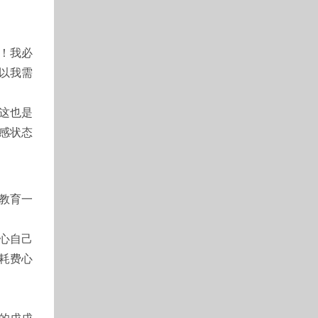
！我必
以我需
。
这也是
感状态
教育一
心自己
耗费心
的戊戌