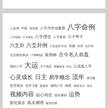
八字命例
八字与学业教育
三合局
中医
伤官格
八字理念
六十甲子
八字算命
八字探源
八字改命
六爻卦例
六爻卦
共振
六爻起卦方法
农历
出行卦
古今名人命盘
取用神
北京阳宅风水
十神特征
大运
心流派八字
四柱八字
天干地支
寒暖燥湿
年运
流年
日主
心灵成长
易学概念
滴天髓
玄空风水
纳音
玄空飞星
相同八字
疾病卦
纳音五行
胎元
视频内容
运势
起心动念
趋吉避凶
风水调理
阳宅风水
食伤生财