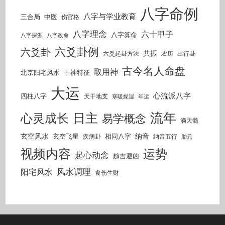
八字命例
八字与学业教育
三合局
中医
伤官格
八字理念
六十甲子
八字算命
八字探源
八字改命
六爻卦例
六爻卦
共振
六爻起卦方法
农历
出行卦
古今名人命盘
取用神
北京阳宅风水
十神特征
大运
心流派八字
四柱八字
天干地支
寒暖燥湿
年运
流年
日主
心灵成长
易学概念
滴天髓
玄空风水
纳音
玄空飞星
相同八字
疾病卦
纳音五行
胎元
视频内容
运势
起心动念
趋吉避凶
风水调理
阳宅风水
食伤生财