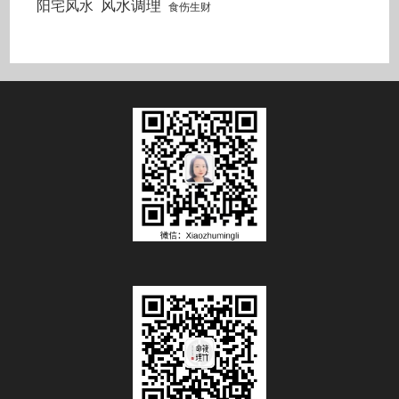
风水调理
阳宅风水
食伤生财