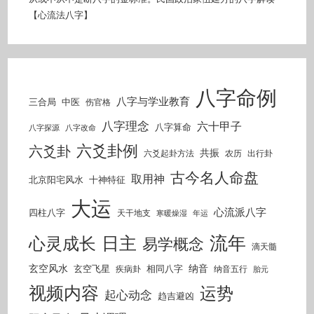
【心流法八字】
八字命例
八字与学业教育
三合局
中医
伤官格
八字理念
六十甲子
八字算命
八字探源
八字改命
六爻卦例
六爻卦
共振
六爻起卦方法
农历
出行卦
古今名人命盘
取用神
北京阳宅风水
十神特征
大运
心流派八字
四柱八字
天干地支
寒暖燥湿
年运
流年
日主
心灵成长
易学概念
滴天髓
玄空风水
纳音
玄空飞星
相同八字
疾病卦
纳音五行
胎元
视频内容
运势
起心动念
趋吉避凶