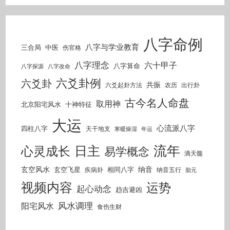
八字命例
八字与学业教育
三合局
中医
伤官格
八字理念
六十甲子
八字算命
八字探源
八字改命
六爻卦例
六爻卦
共振
六爻起卦方法
农历
出行卦
古今名人命盘
取用神
北京阳宅风水
十神特征
大运
心流派八字
四柱八字
天干地支
寒暖燥湿
年运
流年
日主
心灵成长
易学概念
滴天髓
玄空风水
纳音
玄空飞星
相同八字
疾病卦
纳音五行
胎元
视频内容
运势
起心动念
趋吉避凶
风水调理
阳宅风水
食伤生财