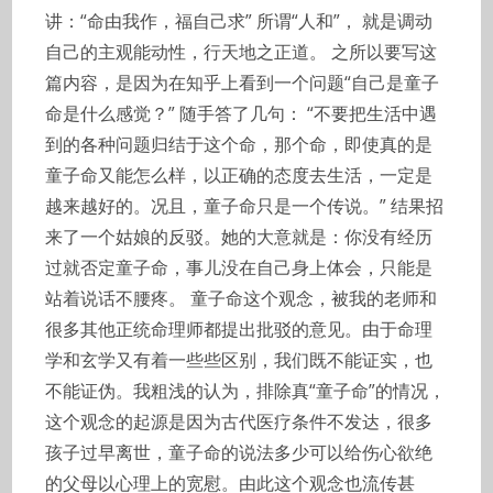
讲：“命由我作，福自己求” 所谓“人和”， 就是调动
自己的主观能动性，行天地之正道。 之所以要写这
篇内容，是因为在知乎上看到一个问题“自己是童子
命是什么感觉？” 随手答了几句： “不要把生活中遇
到的各种问题归结于这个命，那个命，即使真的是
童子命又能怎么样，以正确的态度去生活，一定是
越来越好的。况且，童子命只是一个传说。” 结果招
来了一个姑娘的反驳。她的大意就是：你没有经历
过就否定童子命，事儿没在自己身上体会，只能是
站着说话不腰疼。 童子命这个观念，被我的老师和
很多其他正统命理师都提出批驳的意见。由于命理
学和玄学又有着一些些区别，我们既不能证实，也
不能证伪。我粗浅的认为，排除真“童子命”的情况，
这个观念的起源是因为古代医疗条件不发达，很多
孩子过早离世，童子命的说法多少可以给伤心欲绝
的父母以心理上的宽慰。由此这个观念也流传甚