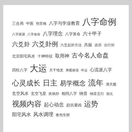
八字命例
八字与学业教育
三合局
中医
伤官格
八字理念
六十甲子
八字算命
八字探源
八字改命
六爻卦例
六爻卦
共振
六爻起卦方法
农历
出行卦
古今名人命盘
取用神
北京阳宅风水
十神特征
大运
心流派八字
四柱八字
天干地支
寒暖燥湿
年运
流年
日主
心灵成长
易学概念
滴天髓
玄空风水
纳音
玄空飞星
相同八字
疾病卦
纳音五行
胎元
视频内容
运势
起心动念
趋吉避凶
风水调理
阳宅风水
食伤生财