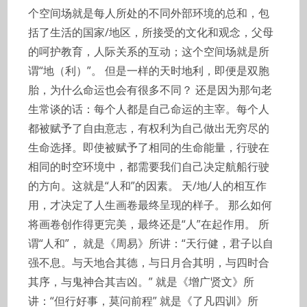
个空间场就是每人所处的不同外部环境的总和，包
括了生活的国家/地区，所接受的文化和观念，父母
的呵护教育，人际关系的互动；这个空间场就是所
谓“地（利）”。 但是一样的天时地利，即便是双胞
胎，为什么命运也会有很多不同？ 还是因为那句老
生常谈的话：每个人都是自己命运的主宰。每个人
都被赋予了自由意志，有权利为自己做出无穷尽的
生命选择。即使被赋予了相同的生命能量，行驶在
相同的时空环境中，都需要我们自己决定航船行驶
的方向。这就是“人和”的因素。 天/地/人的相互作
用，才决定了人生画卷最终呈现的样子。 那么如何
将画卷创作得更完美，最终还是“人”在起作用。 所
谓“人和”， 就是《周易》所讲：“天行健，君子以自
强不息。与天地合其德，与日月合其明，与四时合
其序，与鬼神合其吉凶。” 就是《增广贤文》所
讲：“但行好事，莫问前程” 就是《了凡四训》所