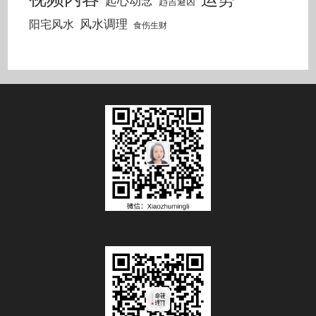
起心动念
趋吉避凶
风水调理
阳宅风水
食伤生财