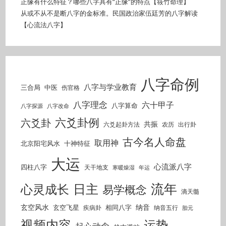
正缘有什么特征？哪些八字具有“正缘”的特点【筱竹命理】
从或不从不是断八字的金标准。民国政治家伍廷芳的八字解读
【心流法八字】
八字命例
八字与学业教育
三合局
中医
伤官格
八字理念
六十甲子
八字算命
八字探源
八字改命
六爻卦例
六爻卦
共振
六爻起卦方法
农历
出行卦
古今名人命盘
取用神
北京阳宅风水
十神特征
大运
心流派八字
四柱八字
天干地支
寒暖燥湿
年运
流年
日主
心灵成长
易学概念
滴天髓
玄空风水
纳音
玄空飞星
相同八字
疾病卦
纳音五行
胎元
视频内容
运势