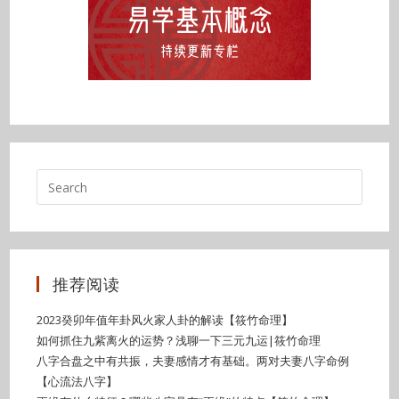
推荐阅读
2023癸卯年值年卦风火家人卦的解读【筱竹命理】
如何抓住九紫离火的运势？浅聊一下三元九运|筱竹命理
八字合盘之中有共振，夫妻感情才有基础。两对夫妻八字命例
【心流法八字】