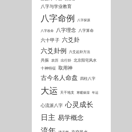
八字与学业教育
八字命例
八字探源
八字理念
八字算命
八字改命
六爻卦
六十甲子
六爻卦例
六爻起卦方法
共振
北京阳宅风水
农历
出行卦
取用神
十神特征
古今名人命盘
四柱八字
大运
天干地支
寒暖燥湿
年运
心灵成长
心流派八字
日主
易学概念
流年
玄空风水