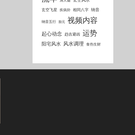
滴天髓
纳音
玄空飞星
相同八字
疾病卦
视频内容
纳音五行
胎元
运势
起心动念
趋吉避凶
风水调理
阳宅风水
食伤生财