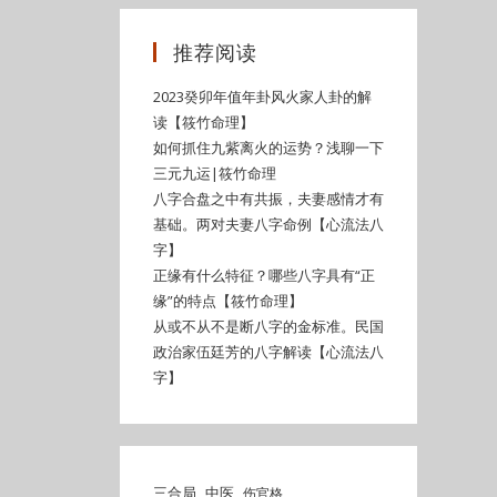
推荐阅读
2023癸卯年值年卦风火家人卦的解
读【筱竹命理】
如何抓住九紫离火的运势？浅聊一下
三元九运|筱竹命理
八字合盘之中有共振，夫妻感情才有
基础。两对夫妻八字命例【心流法八
字】
正缘有什么特征？哪些八字具有“正
缘”的特点【筱竹命理】
从或不从不是断八字的金标准。民国
政治家伍廷芳的八字解读【心流法八
字】
三合局
中医
伤官格