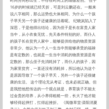
时同分同秒出生，不存在时间上的细微差别。 侄子
16岁的时候就已经夭折，可是刘云鹏还在。一般来
说八字相同，那么运势也大体相同。为什么一个孩
子早夭另一个孩子还健康的活着呢。 纪晓岚陷入了
深思，于是他得出结论，因为侄子是长在富贵人家
当中，从小衣食无忧，先天条件特别的好。而仆人
的孩子长在贫穷人家中，能够提供给他的物质资源
非常少。他认为一个人一生当中所能够承受的福禄
是有定数的，也就是一生当中消耗的物质资源是有
定数的，那么侄子先消耗掉了，而仆人的孩子，因
为家里贫穷，一直还没有消耗掉，所以他认为这个
是原因导致了一个孩子早夭，另外一个孩子还很健
康的生活。 这个理论无从考证，也未必就正确。但
是我想他想传达的一个观点就是，养育孩子不能太
过金贵的培养，从小养得粗糙一些，长大了他才能
够经得起摔打，扛得起挫折。 《阅微草堂·滦阳消夏