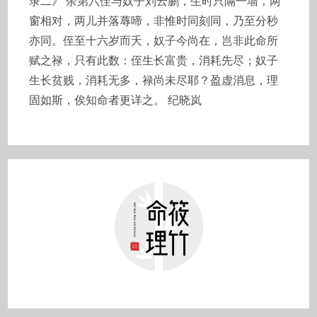
录二》 余第六侄与奴子刘云鹏，生时只隔一墙，两
窗相对，两儿并落蓐啼，非惟时同刻同，乃至分秒
亦同。侄至十六岁而夭，奴子今尚在，岂非此命所
赋之禄，只有此数：侄生长富贵，消耗先尽；奴子
生长贫贱，消耗无多，禄尚未尽耶？盈虚消息，理
固如斯，俟知命者更详之。 纪晓岚