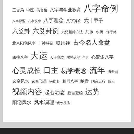
八字命例
八字与学业教育
三合局
中医
伤官格
八字理念
六十甲子
八字算命
八字探源
八字改命
六爻卦例
六爻卦
共振
六爻起卦方法
农历
出行卦
古今名人命盘
取用神
北京阳宅风水
十神特征
大运
心流派八字
四柱八字
天干地支
寒暖燥湿
年运
流年
日主
心灵成长
易学概念
滴天髓
玄空风水
纳音
玄空飞星
相同八字
疾病卦
纳音五行
胎元
视频内容
运势
起心动念
趋吉避凶
风水调理
阳宅风水
食伤生财