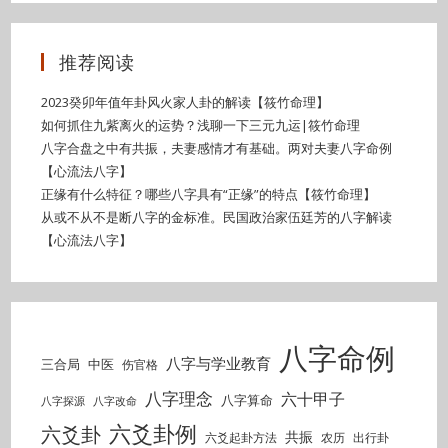
推荐阅读
2023癸卯年值年卦风火家人卦的解读【筱竹命理】
如何抓住九紫离火的运势？浅聊一下三元九运|筱竹命理
八字合盘之中有共振，夫妻感情才有基础。两对夫妻八字命例
【心流法八字】
正缘有什么特征？哪些八字具有“正缘”的特点【筱竹命理】
从或不从不是断八字的金标准。民国政治家伍廷芳的八字解读
【心流法八字】
八字命例
八字与学业教育
三合局
中医
伤官格
八字理念
六十甲子
八字算命
八字探源
八字改命
六爻卦例
六爻卦
共振
六爻起卦方法
农历
出行卦