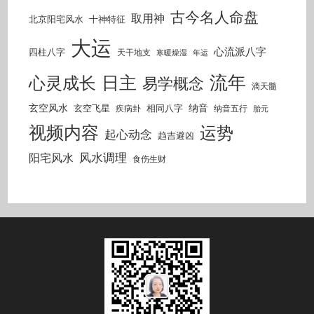
古今名人命盘
取用神
北京阳宅风水
十神特征
大运
心流派八字
四柱八字
天干地支
寒暖燥湿
年运
流年
日主
心灵成长
易学概念
滴天髓
玄空风水
纳音
玄空飞星
相同八字
疾病卦
纳音五行
胎元
视频内容
运势
起心动念
趋吉避凶
风水调理
阳宅风水
食伤生财