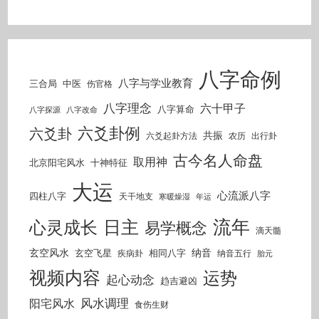
八字命例
八字与学业教育
三合局
中医
伤官格
八字理念
六十甲子
八字算命
八字探源
八字改命
六爻卦例
六爻卦
共振
六爻起卦方法
农历
出行卦
古今名人命盘
取用神
北京阳宅风水
十神特征
大运
心流派八字
四柱八字
天干地支
寒暖燥湿
年运
流年
日主
心灵成长
易学概念
滴天髓
玄空风水
纳音
玄空飞星
相同八字
疾病卦
纳音五行
胎元
视频内容
运势
起心动念
趋吉避凶
风水调理
阳宅风水
食伤生财