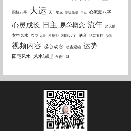
大运
心流派八字
四柱八字
天干地支
寒暖燥湿
年运
流年
日主
心灵成长
易学概念
滴天髓
玄空风水
纳音
玄空飞星
相同八字
疾病卦
纳音五行
胎元
视频内容
运势
起心动念
趋吉避凶
风水调理
阳宅风水
食伤生财