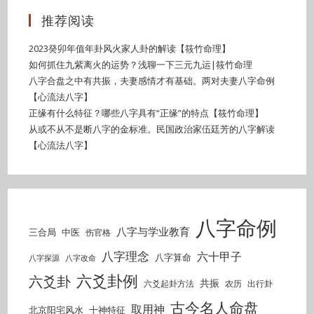
推荐阅读
2023癸卯年值年卦风火家人卦的解读【筱竹命理】
如何抓住九紫离火的运势？浅聊一下三元九运|筱竹命理
八字合盘之中有共振，夫妻感情才有基础。两对夫妻八字命例
【心流法八字】
正缘有什么特征？哪些八字具有“正缘”的特点【筱竹命理】
从或不从不是断八字的金标准。民国政治家伍廷芳的八字解读
【心流法八字】
八字命例
八字与学业教育
三合局
中医
伤官格
八字理念
六十甲子
八字算命
八字探源
八字改命
六爻卦例
六爻卦
共振
六爻起卦方法
农历
出行卦
古今名人命盘
取用神
北京阳宅风水
十神特征