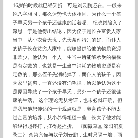
16岁的时候就已经夭折，可是刘云鹏还在。一般来
说八字相同，那么运势也大体相同。为什么一个孩
子早夭另一个孩子还健康的活着呢。 纪晓岚陷入了
深思，于是他得出结论，因为侄子是长在富贵人家
当中，从小衣食无忧，先天条件特别的好。而仆人
的孩子长在贫穷人家中，能够提供给他的物质资源
非常少。他认为一个人一生当中所能够承受的福禄
是有定数的，也就是一生当中消耗的物质资源是有
定数的，那么侄子先消耗掉了，而仆人的孩子，因
为家里贫穷，一直还没有消耗掉，所以他认为这个
是原因导致了一个孩子早夭，另外一个孩子还很健
康的生活。 这个理论无从考证，也未必就正确。但
是我想他想传达的一个观点就是，养育孩子不能太
过金贵的培养，从小养得粗糙一些，长大了他才能
够经得起摔打，扛得起挫折。 《阅微草堂·滦阳消夏
录二》 余第六侄与奴子刘云鹏，生时只隔一墙，两