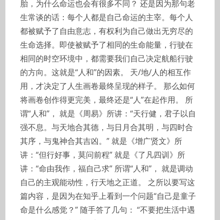
胎，为什么命运也会有很多不同？ 还是因为那句老
生常谈的话：每个人都是自己命运的主宰。每个人
都被赋予了自由意志，有权利为自己做出无穷尽的
生命选择。即使被赋予了相同的生命能量，行驶在
相同的时空环境中，都需要我们自己决定航船行驶
的方向。这就是“人和”的因素。 天/地/人的相互作
用，才决定了人生画卷最终呈现的样子。 那么如何
将画卷创作得更完美，最终还是“人”在起作用。 所
谓“人和”， 就是《周易》所讲：“天行健，君子以自
强不息。与天地合其德，与日月合其明，与四时合
其序，与鬼神合其吉凶。” 就是《增广贤文》所
讲：“但行好事，莫问前程” 就是《了凡四训》所
讲：“命由我作，福自己求” 所谓“人和”， 就是调动
自己的主观能动性，行天地之正道。 之所以要写这
篇内容，是因为在知乎上看到一个问题“自己是童子
命是什么感觉？” 随手答了几句： “不要把生活中遇