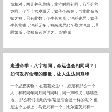
窗相对，两儿并落蓐啼，非惟时同刻同，乃至分秒
亦同。侄至十六岁而夭，奴子今尚在，岂非此命所
赋之禄，只有此数：侄生长富贵，消耗先尽；奴子
生长贫贱，消耗无多，禄尚未尽耶？盈虚消息，理
固如斯，俟知命者更详之。 纪晓岚
走进命学：八字相同，命运也会相同吗？|
如何发挥命理的能量，让人生达到巅峰
一个思想实验： 在芸芸众生中，必定有那么一个
人，和我同年同月同日同时，同一声啼哭，呱呱坠
地。 那么我们彼此的命/运是否会是一样的呢？ 但
是这个世界上，马云只有一个，比尔盖茨只有一