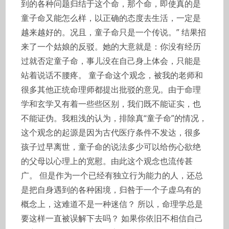
到的各种问题归结于这个命，那个命，即使真的是
童子命又能怎么样，以正确的态度去生活，一定是
越来越好的。况且，童子命只是一个传说。” 结果招
来了一个姑娘的反驳。她的大意就是：你没有经历
过就否定童子命，事儿没在自己身上体会，只能是
站着说话不腰疼。 童子命这个观念，被我的老师和
很多其他正统命理师都提出批驳的意见。由于命理
学和玄学又有着一些些区别，我们既不能证实，也
不能证伪。我粗浅的认为，排除真“童子命”的情况，
这个观念的起源是因为古代医疗条件不发达，很多
孩子过早离世，童子命的说法多少可以给伤心欲绝
的父母以心理上的宽慰。由此这个观念也流传甚
广。 但是作为一个已经有独立行为能力的人，还总
是把自身遇到的各种困境，归咎于一个子虚乌有的
概念上，这难道不是一种迷信？ 所以，命理学总是
要这样一直被误解下去吗？ 如果你依旧不相信自己