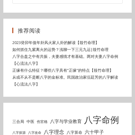
推荐阅读
2023癸卯年值年卦风火家人卦的解读【筱竹命理】
如何抓住九紫离火的运势？浅聊一下三元九运|筱竹命理
八字合盘之中有共振，夫妻感情才有基础。两对夫妻八字命例
【心流法八字】
正缘有什么特征？哪些八字具有“正缘”的特点【筱竹命理】
从或不从不是断八字的金标准。民国政治家伍廷芳的八字解读
【心流法八字】
八字命例
八字与学业教育
三合局
中医
伤官格
八字理念
六十甲子
八字算命
八字探源
八字改命