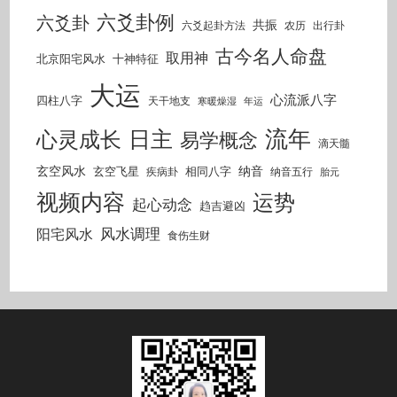
六爻卦例
六爻卦
共振
六爻起卦方法
农历
出行卦
古今名人命盘
取用神
北京阳宅风水
十神特征
大运
心流派八字
四柱八字
天干地支
寒暖燥湿
年运
流年
日主
心灵成长
易学概念
滴天髓
玄空风水
纳音
玄空飞星
相同八字
疾病卦
纳音五行
胎元
视频内容
运势
起心动念
趋吉避凶
风水调理
阳宅风水
食伤生财