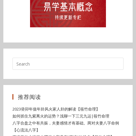
推荐阅读
2023癸卯年值年卦风火家人卦的解读【筱竹命理】
如何抓住九紫离火的运势？浅聊一下三元九运|筱竹命理
八字合盘之中有共振，夫妻感情才有基础。两对夫妻八字命例
【心流法八字】