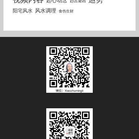
起心动念
趋吉避凶
风水调理
阳宅风水
食伤生财