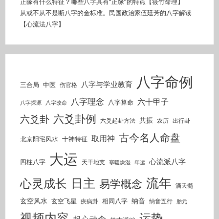
正缘有什么特征？哪些八字具有“正缘”的特点【筱竹命理】
从或不从不是断八字的金标准。民国政治家伍廷芳的八字解读
【心流法八字】
八字命例
八字与学业教育
三合局
中医
伤官格
八字理念
六十甲子
八字算命
八字探源
八字改命
六爻卦例
六爻卦
共振
六爻起卦方法
农历
出行卦
古今名人命盘
取用神
北京阳宅风水
十神特征
大运
心流派八字
四柱八字
天干地支
寒暖燥湿
年运
流年
日主
心灵成长
易学概念
滴天髓
玄空风水
纳音
玄空飞星
相同八字
疾病卦
纳音五行
胎元
视频内容
运势