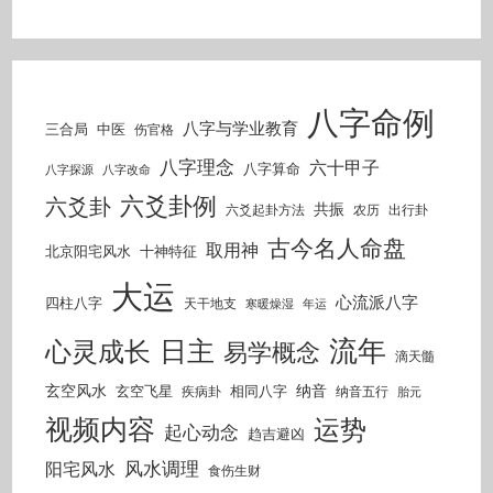
八字命例
八字与学业教育
三合局
中医
伤官格
八字理念
六十甲子
八字算命
八字探源
八字改命
六爻卦例
六爻卦
共振
六爻起卦方法
农历
出行卦
古今名人命盘
取用神
北京阳宅风水
十神特征
大运
心流派八字
四柱八字
天干地支
寒暖燥湿
年运
流年
日主
心灵成长
易学概念
滴天髓
玄空风水
纳音
玄空飞星
相同八字
疾病卦
纳音五行
胎元
视频内容
运势
起心动念
趋吉避凶
风水调理
阳宅风水
食伤生财