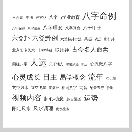
八字命例
八字与学业教育
三合局
中医
伤官格
八字理念
六十甲子
八字算命
八字探源
八字改命
六爻卦例
六爻卦
共振
六爻起卦方法
农历
出行卦
古今名人命盘
取用神
北京阳宅风水
十神特征
大运
心流派八字
四柱八字
天干地支
寒暖燥湿
年运
流年
日主
心灵成长
易学概念
滴天髓
玄空风水
纳音
玄空飞星
相同八字
疾病卦
纳音五行
胎元
视频内容
运势
起心动念
趋吉避凶
风水调理
阳宅风水
食伤生财