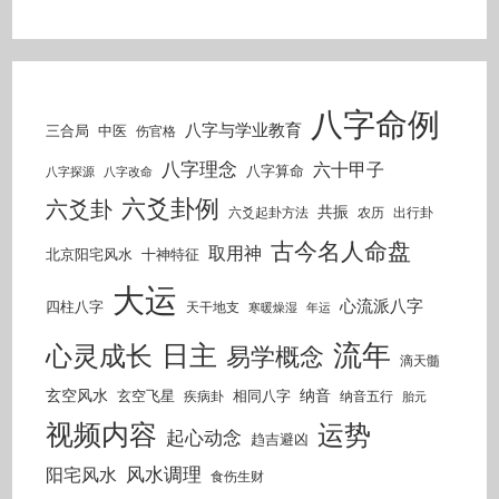
八字命例
八字与学业教育
三合局
中医
伤官格
八字理念
六十甲子
八字算命
八字探源
八字改命
六爻卦例
六爻卦
共振
六爻起卦方法
农历
出行卦
古今名人命盘
取用神
北京阳宅风水
十神特征
大运
心流派八字
四柱八字
天干地支
寒暖燥湿
年运
流年
日主
心灵成长
易学概念
滴天髓
玄空风水
纳音
玄空飞星
相同八字
疾病卦
纳音五行
胎元
视频内容
运势
起心动念
趋吉避凶
风水调理
阳宅风水
食伤生财