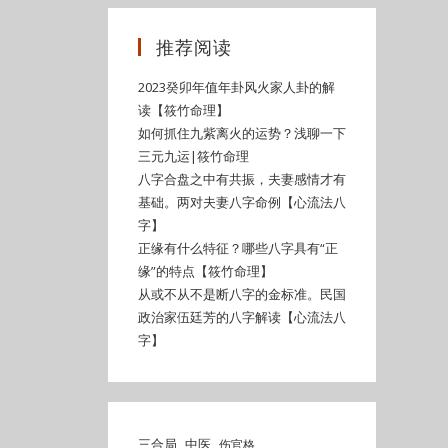
推荐阅读
2023癸卯年值年卦风火家人卦的解
读【筱竹命理】
如何抓住九紫离火的运势？浅聊一下
三元九运|筱竹命理
八字合盘之中有共振，夫妻感情才有
基础。两对夫妻八字命例【心流法八
字】
正缘有什么特征？哪些八字具有“正
缘”的特点【筱竹命理】
从或不从不是断八字的金标准。民国
政治家伍廷芳的八字解读【心流法八
字】
三合局
中医
伤官格