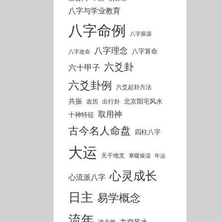
八字与学业教育
八字命例
八字探源
八字理念
八字算命
八字改命
六爻卦
六十甲子
六爻卦例
六爻起卦方法
共振
北京阳宅风水
农历
出行卦
取用神
十神特征
古今名人命盘
四柱八字
大运
天干地支
寒暖燥湿
年运
心灵成长
心流派八字
日主
易学概念
流年
玄空风水