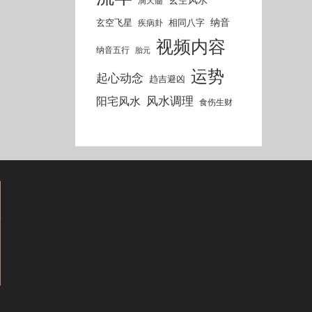
滴天髓
纳音
玄空飞星
相同八字
疾病卦
视频内容
纳音五行
胎元
运势
起心动念
趋吉避凶
风水调理
阳宅风水
食伤生财