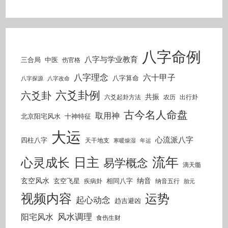
八字命例
八字与学业教育
三合局
中医
伤官格
八字理念
六十甲子
八字算命
八字探源
八字改命
六爻卦例
六爻卦
共振
六爻起卦方法
农历
出行卦
古今名人命盘
取用神
北京阳宅风水
十神特征
大运
心流派八字
四柱八字
天干地支
寒暖燥湿
年运
流年
日主
心灵成长
易学概念
滴天髓
玄空风水
纳音
玄空飞星
相同八字
疾病卦
纳音五行
胎元
视频内容
运势
起心动念
趋吉避凶
风水调理
阳宅风水
食伤生财