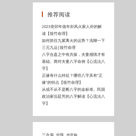
推荐阅读
2023癸卯年值年卦风火家人卦的解
读【筱竹命理】
如何抓住九紫离火的运势？浅聊一下
三元九运|筱竹命理
八字合盘之中有共振，夫妻感情才有
基础。两对夫妻八字命例【心流法八
字】
正缘有什么特征？哪些八字具有“正
缘”的特点【筱竹命理】
从或不从不是断八字的金标准。民国
政治家伍廷芳的八字解读【心流法八
字】
三合局
中医
伤官格