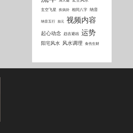
滴天髓
纳音
玄空飞星
相同八字
疾病卦
视频内容
纳音五行
胎元
运势
起心动念
趋吉避凶
风水调理
阳宅风水
食伤生财