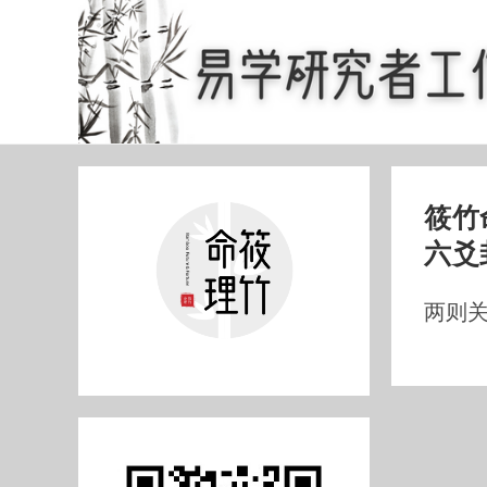
Skip
to
content
筱竹命
六爻
两则