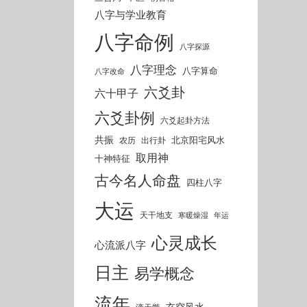
八字与学业教育
八字命例
八字探源
八字理念
八字算命
八字改命
六爻卦
六十甲子
六爻卦例
六爻起卦方法
共振
北京阳宅风水
农历
出行卦
取用神
十神特征
古今名人命盘
四柱八字
大运
天干地支
寒暖燥湿
年运
心灵成长
心流派八字
日主
易学概念
流年
玄空风水