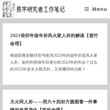
Skip
Menu
to
content
2023癸卯年值年卦风火家人卦的解读【筱竹
命理】
根据邵雍皇极经世书推演2023年的值年卦是风火家
人卦。如何利用值年卦来分析2023年的年运？过去
的2022年是水火既济卦，又有哪些特点呢？
天火同人卦——用六十四卦方圆图看一件事
情的发展变化【筱竹命理】