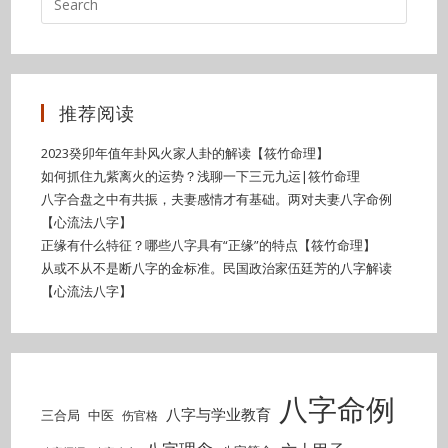
推荐阅读
2023癸卯年值年卦风火家人卦的解读【筱竹命理】
如何抓住九紫离火的运势？浅聊一下三元九运|筱竹命理
八字合盘之中有共振，夫妻感情才有基础。两对夫妻八字命例
【心流法八字】
正缘有什么特征？哪些八字具有“正缘”的特点【筱竹命理】
从或不从不是断八字的金标准。民国政治家伍廷芳的八字解读
【心流法八字】
八字命例
八字与学业教育
三合局
中医
伤官格