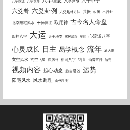
八字理念
六十甲子
八字算命
八字探源
八字改命
六爻卦例
六爻卦
共振
六爻起卦方法
农历
出行卦
古今名人命盘
取用神
北京阳宅风水
十神特征
大运
心流派八字
四柱八字
天干地支
寒暖燥湿
年运
流年
日主
心灵成长
易学概念
滴天髓
玄空风水
纳音
玄空飞星
相同八字
疾病卦
纳音五行
胎元
视频内容
运势
起心动念
趋吉避凶
风水调理
阳宅风水
食伤生财