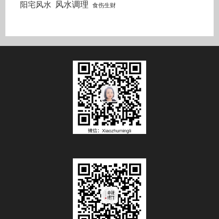
风水调理
阳宅风水
食伤生财