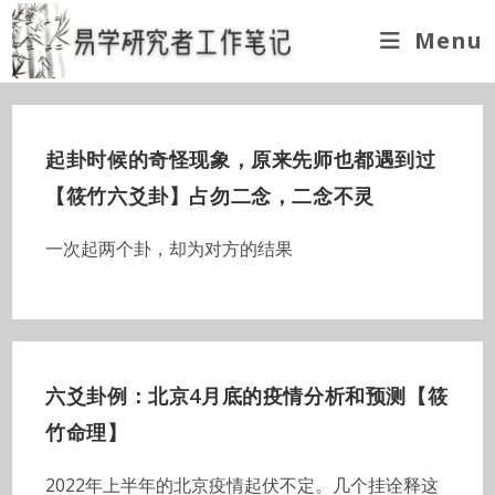
Skip
Menu
to
content
起卦时候的奇怪现象，原来先师也都遇到过
【筱竹六爻卦】占勿二念，二念不灵
一次起两个卦，却为对方的结果
六爻卦例：北京4月底的疫情分析和预测【筱
竹命理】
2022年上半年的北京疫情起伏不定。几个挂诠释这