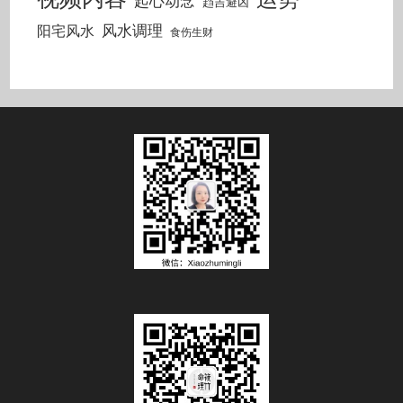
起心动念
趋吉避凶
风水调理
阳宅风水
食伤生财