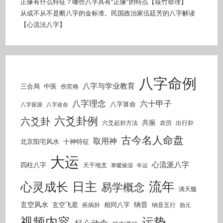
正缘有什么特征？哪些八字具有“正缘”的特点【筱竹命理】
从或不从不是断八字的金标准。民国政治家伍廷芳的八字解读
【心流法八字】
八字命例
八字与学业教育
三合局
中医
伤官格
八字理念
六十甲子
八字算命
八字探源
八字改命
六爻卦例
六爻卦
共振
六爻起卦方法
农历
出行卦
古今名人命盘
取用神
北京阳宅风水
十神特征
大运
心流派八字
四柱八字
天干地支
寒暖燥湿
年运
流年
日主
心灵成长
易学概念
滴天髓
玄空风水
纳音
玄空飞星
相同八字
疾病卦
纳音五行
胎元
视频内容
运势