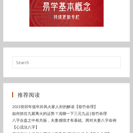
推荐阅读
2023癸卯年值年卦风火家人卦的解读【筱竹命理】
如何抓住九紫离火的运势？浅聊一下三元九运|筱竹命理
八字合盘之中有共振，夫妻感情才有基础。两对夫妻八字命例
【心流法八字】