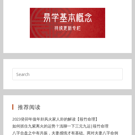
推荐阅读
2023癸卯年值年卦风火家人卦的解读【筱竹命理】
如何抓住九紫离火的运势？浅聊一下三元九运|筱竹命理
八字合盘之中有共振，夫妻感情才有基础。两对夫妻八字命例