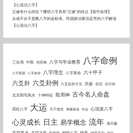
【心流法八字】
正缘有什么特征？哪些八字具有“正缘”的特点【筱竹命理】
从或不从不是断八字的金标准。民国政治家伍廷芳的八字解读
【心流法八字】
八字命例
八字与学业教育
三合局
中医
伤官格
八字理念
六十甲子
八字算命
八字探源
八字改命
六爻卦例
六爻卦
共振
六爻起卦方法
农历
出行卦
古今名人命盘
取用神
北京阳宅风水
十神特征
大运
心流派八字
四柱八字
天干地支
寒暖燥湿
年运
流年
日主
心灵成长
易学概念
滴天髓
玄空风水
纳音
玄空飞星
相同八字
疾病卦
纳音五行