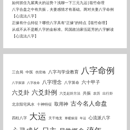
如何抓住九紫离火的运势？浅聊一下三元九运|筱竹命理
八字合盘之中有共振，夫妻感情才有基础。两对夫妻八字命例
【心流法八字】
正缘有什么特征？哪些八字具有“正缘”的特点【筱竹命理】
从或不从不是断八字的金标准。民国政治家伍廷芳的八字解读
【心流法八字】
八字命例
八字与学业教育
三合局
中医
伤官格
八字理念
六十甲子
八字算命
八字探源
八字改命
六爻卦例
六爻卦
共振
六爻起卦方法
农历
出行卦
古今名人命盘
取用神
北京阳宅风水
十神特征
大运
心流派八字
四柱八字
天干地支
寒暖燥湿
年运