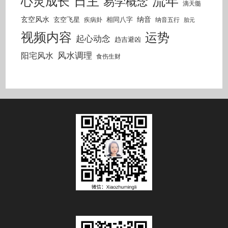
流年
日主
心灵成长
易学概念
滴天髓
玄空风水
纳音
玄空飞星
相同八字
疾病卦
纳音五行
胎元
视频内容
运势
起心动念
趋吉避凶
风水调理
阳宅风水
食伤生财