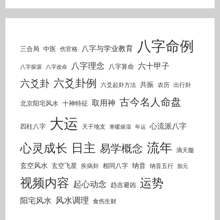
八字命例
八字与学业教育
三合局
中医
伤官格
八字理念
六十甲子
八字算命
八字探源
八字改命
六爻卦例
六爻卦
共振
六爻起卦方法
农历
出行卦
古今名人命盘
取用神
北京阳宅风水
十神特征
大运
心流派八字
四柱八字
天干地支
寒暖燥湿
年运
流年
日主
心灵成长
易学概念
滴天髓
玄空风水
纳音
玄空飞星
相同八字
疾病卦
纳音五行
胎元
视频内容
运势
起心动念
趋吉避凶
风水调理
阳宅风水
食伤生财