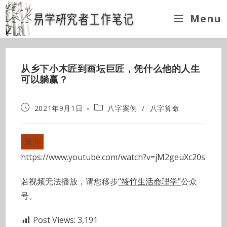
Skip
Menu
to
content
从乡下小木匠到画坛巨匠，凭什么他的人生
可以躺赢？
Post
Post
2021年9月1日
八字案例
/
八字算命
published:
category:
展开
https://www.youtube.com/watch?v=jM2geuXc20s
若视频无法播放，请您移步
“筱竹生活命理学”
公众
号。
Post Views:
3,191