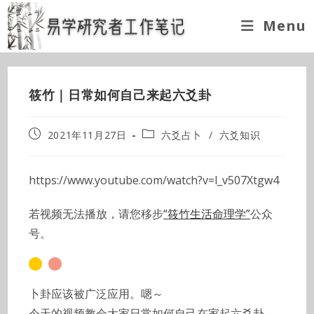
Skip
Menu
to
content
筱竹｜日常如何自己来起六爻卦
Post
Post
2021年11月27日
六爻占卜
/
六爻知识
published:
category:
https://www.youtube.com/watch?v=l_v507Xtgw4
若视频无法播放，请您移步
“筱竹生活命理学”
公众
号。
卜卦应该被广泛应用。嗯～
今天的视频教会大家日常如何自己在家起六爻卦。