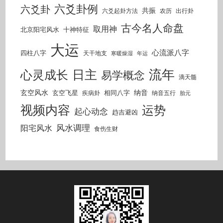
六爻卦例
六爻卦
共振
六爻起卦方法
农历
出行卦
古今名人命盘
取用神
北京阳宅风水
十神特征
大运
心流派八字
四柱八字
天干地支
寒暖燥湿
年运
流年
日主
心灵成长
易学概念
滴天髓
玄空风水
纳音
玄空飞星
相同八字
疾病卦
纳音五行
胎元
视频内容
运势
起心动念
趋吉避凶
风水调理
阳宅风水
食伤生财