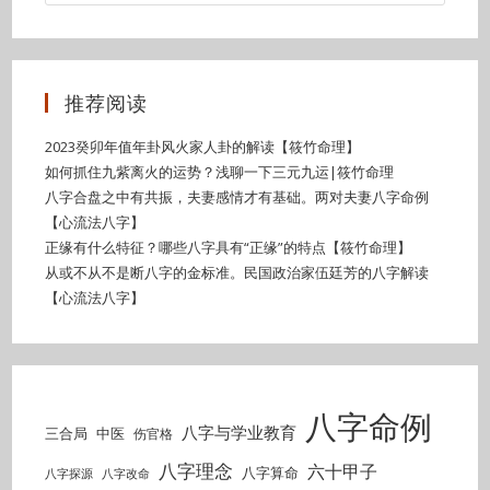
推荐阅读
2023癸卯年值年卦风火家人卦的解读【筱竹命理】
如何抓住九紫离火的运势？浅聊一下三元九运|筱竹命理
八字合盘之中有共振，夫妻感情才有基础。两对夫妻八字命例
【心流法八字】
正缘有什么特征？哪些八字具有“正缘”的特点【筱竹命理】
从或不从不是断八字的金标准。民国政治家伍廷芳的八字解读
【心流法八字】
八字命例
八字与学业教育
三合局
中医
伤官格
八字理念
六十甲子
八字算命
八字探源
八字改命