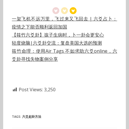
一架飞机不远万里，飞过来又飞回去 | 六爻占卜：
疫情之下能否顺利返回加国
【筱竹六爻卦】孩子生病时，卜一卦会更安心
轻度烧脑|六爻卦交流：复盘美国大选的预测
筱竹命理：使用Air Tags 不如求助六爻online，六
爻卦寻找失物案例分享
Post Views:
3,250
TAGS
:
六爻起卦方法