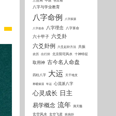
三合局
中医
伤官格
八字与学业教育
八字命例
八字探源
八字理念
八字算命
八字改命
六爻卦
六十甲子
六爻卦例
共振
六爻起卦方法
北京阳宅风水
十神特征
农历
出行卦
古今名人命盘
取用神
大运
四柱八字
天干地支
心流派八字
寒暖燥湿
年运
日主
心灵成长
流年
易学概念
滴天髓
玄空风水
玄空飞星
疾病卦