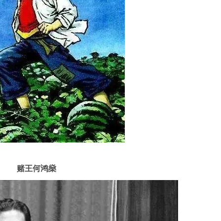
赌王何鸿燊