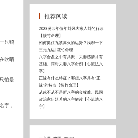
推荐阅读
。
2023癸卯年值年卦风火家人卦的解读
【筱竹命理】
么一只鸭
如何抓住九紫离火的运势？浅聊一下
三元九运|筱竹命理
八字合盘之中有共振，夫妻感情才有
在吹哨
基础。两对夫妻八字命例【心流法八
字】
正缘有什么特征？哪些八字具有“正
只怕是
缘”的特点【筱竹命理】
从或不从不是断八字的金标准。民国
政治家伍廷芳的八字解读【心流法八
名字，
字】