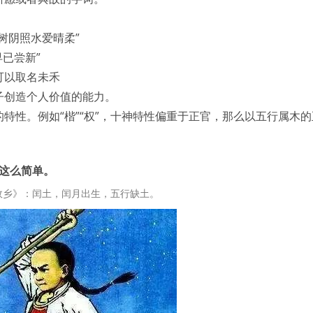
树阴照水爱晴柔”
早已尝新”
可以取名未禾
子创造个人价值的能力。
特性。例如“楷”“权”，十神特性偏重于正官，那么以五行属木
这么简单。
故乡》：闰土，闰月出生，五行缺土。