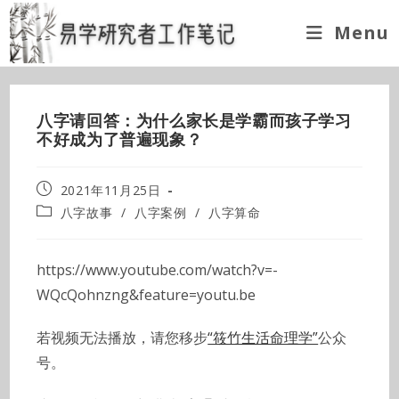
Skip
Menu
to
content
八字请回答：为什么家长是学霸而孩子学习
不好成为了普遍现象？
Post
2021年11月25日
published:
Post
八字故事
/
八字案例
/
八字算命
category:
https://www.youtube.com/watch?v=-
WQcQohnzng&feature=youtu.be
若视频无法播放，请您移步
“筱竹生活命理学”
公众
号。