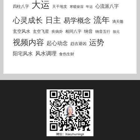
大运
心流派八字
四柱八字
天干地支
寒暖燥湿
年运
流年
日主
心灵成长
易学概念
滴天髓
玄空风水
纳音
玄空飞星
相同八字
疾病卦
纳音五行
胎元
视频内容
运势
起心动念
趋吉避凶
风水调理
阳宅风水
食伤生财