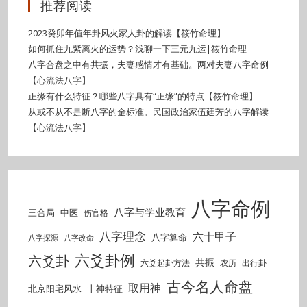
推荐阅读
2023癸卯年值年卦风火家人卦的解读【筱竹命理】
如何抓住九紫离火的运势？浅聊一下三元九运|筱竹命理
八字合盘之中有共振，夫妻感情才有基础。两对夫妻八字命例
【心流法八字】
正缘有什么特征？哪些八字具有“正缘”的特点【筱竹命理】
从或不从不是断八字的金标准。民国政治家伍廷芳的八字解读
【心流法八字】
八字命例
八字与学业教育
三合局
中医
伤官格
八字理念
六十甲子
八字算命
八字探源
八字改命
六爻卦例
六爻卦
共振
六爻起卦方法
农历
出行卦
古今名人命盘
取用神
北京阳宅风水
十神特征