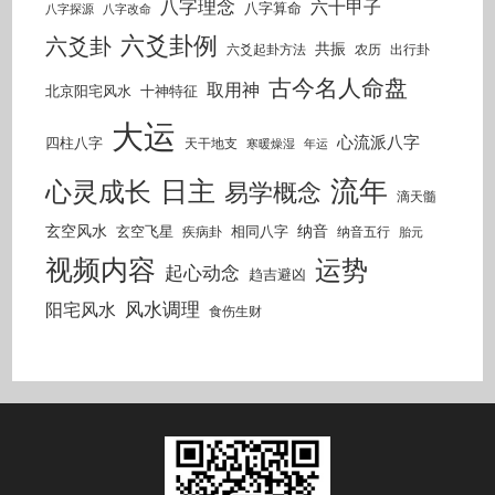
八字理念
六十甲子
八字算命
八字探源
八字改命
六爻卦例
六爻卦
共振
六爻起卦方法
农历
出行卦
古今名人命盘
取用神
北京阳宅风水
十神特征
大运
心流派八字
四柱八字
天干地支
寒暖燥湿
年运
流年
日主
心灵成长
易学概念
滴天髓
玄空风水
纳音
玄空飞星
相同八字
疾病卦
纳音五行
胎元
视频内容
运势
起心动念
趋吉避凶
风水调理
阳宅风水
食伤生财