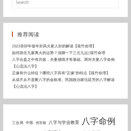
推荐阅读
2023癸卯年值年卦风火家人卦的解读【筱竹命理】
如何抓住九紫离火的运势？浅聊一下三元九运|筱竹命理
八字合盘之中有共振，夫妻感情才有基础。两对夫妻八字命例
【心流法八字】
正缘有什么特征？哪些八字具有“正缘”的特点【筱竹命理】
从或不从不是断八字的金标准。民国政治家伍廷芳的八字解读
【心流法八字】
八字命例
八字与学业教育
三合局
中医
伤官格