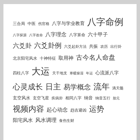
八字命例
八字与学业教育
三合局
中医
伤官格
八字理念
六十甲子
八字算命
八字探源
八字改命
六爻卦例
六爻卦
共振
六爻起卦方法
农历
出行卦
古今名人命盘
取用神
北京阳宅风水
十神特征
大运
心流派八字
四柱八字
天干地支
寒暖燥湿
年运
流年
日主
心灵成长
易学概念
滴天髓
玄空风水
纳音
玄空飞星
相同八字
疾病卦
纳音五行
胎元
视频内容
运势
起心动念
趋吉避凶
风水调理
阳宅风水
食伤生财