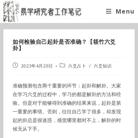
Skip
Menu
to
content
如何检验自己起卦是否准确？【筱竹六爻
卦】
Post
Post
2023年4月20日
六爻占卜
/
六爻知识
published:
category:
准确预测包含两个重要的环节：起卦和解卦。大家
在学习六爻的过程中，学习的都是解卦的方法和经
验。但是对于能够得到准确的结果来说，起卦是第
一重要的事情。否则，往往自己学了很多，却发现
起的卦总是很迷惑，感觉哪里都对不上，解卦的时
候无从下手。