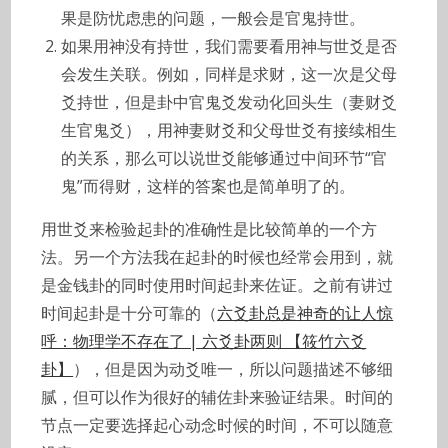
果是防忧虑患的问题，一般会是官鬼持世。
如果用神没有持世，我们需要看用神与世爻是否
会发生关联。例如，同样是求财，这一次是父母
爻持世，但是卦中官鬼爻发动化回头生（妻财爻
生官鬼爻），用神妻财爻和父母世爻有接续相生
的关系，那么可以说世爻能够通过中间环节“官
鬼”而得财，这样的答案也是简单明了的。
用世爻来检验起卦的准确性是比较简单的一个方
法。另一个方法我在起卦的时候也经常会用到，就
是金钱卦的同时使用时间起卦来佐证。之前有讲过
时间起卦是十分可靠的（
六爻卦总是神奇的让人惊
呼：物理学不存在了 | 六爻卦两则 【筱竹六爻
卦】
），但是因为动爻唯一，所以问题描述不够细
腻，但可以作为很好的辅佐卦来验证结果。时间的
节点一定要选择起心动念时候的时间，不可以随意