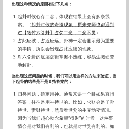
出现这种情况的原因有以下几点：
起卦时候心存二念，体现在结果上会有多条线
索。（
起卦时候的奇怪现象，原来先师也都遇到
过【筱竹六爻卦】占勿二念，二念不灵
）
占此应彼，占近应远。卦神一定会显示最为重要
的事情，所以会出现占此应彼的现象。
对六爻卦的底层逻辑掌握不熟练，容易生搬硬套
地解卦。
当出现这些问题的时候，我们可以用这样的方法来验证，当
下起卦的结果是不是直指答案的：
归类问题，确定用神。通常来讲一个卦如果直指
答案，往往是用神持世的。比如，求财会是子孙
持世、妻财持世，然后看世爻的生克动变情况。
因为当我们起心动念希望“得财”的时候，这件事
情会是对我们有利的，也就是对世爻有利的。如