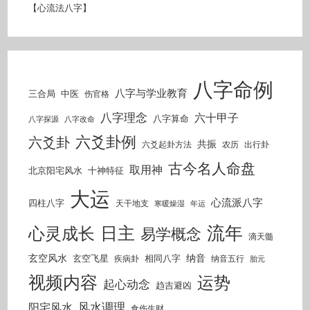
【心流法八字】
八字命例
八字与学业教育
三合局
中医
伤官格
八字理念
六十甲子
八字算命
八字探源
八字改命
六爻卦例
六爻卦
共振
六爻起卦方法
农历
出行卦
古今名人命盘
取用神
北京阳宅风水
十神特征
大运
心流派八字
四柱八字
天干地支
寒暖燥湿
年运
流年
日主
心灵成长
易学概念
滴天髓
玄空风水
纳音
玄空飞星
相同八字
疾病卦
纳音五行
胎元
视频内容
运势
起心动念
趋吉避凶
风水调理
阳宅风水
食伤生财