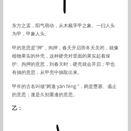
东方之孟，阳气萌动，从木戴孚甲之象。一曰人头
为甲，甲象人头。
甲的意思是“押”，拘押，春天开启而冬天关闭，就像
植物果实的外壳，这种硬壳对里面的果实起着保
护、拘押的意思，到春天时，硬壳就会开启；甲也
有抽的意思，从甲壳中抽取出来。
甲年的古名叫做“阏逢 yān féng ”，阏是壅塞、遏止
的意思；逢是久别重逢的意思。
乙：