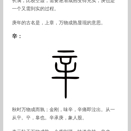
长满，比较空虚，需要逐渐成熟变得充实，庚也是
一个又需到实的过程。
庚年的古名是，上章，万物成熟显现的意思。
辛：
秋时万物成而孰；金刚，味辛，辛痛即泣出。从一
从䇂。䇂，辠也。辛承庚，象人股。