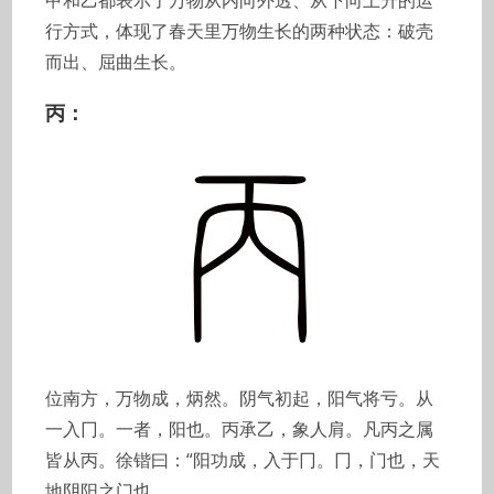
甲和乙都表示了万物从内向外透、从下向上升的运
行方式，体现了春天里万物生长的两种状态：破壳
而出、屈曲生长。
丙：
位南方，万物成，炳然。阴气初起，阳气将亏。从
一入冂。一者，阳也。丙承乙，象人肩。凡丙之属
皆从丙。徐锴曰：“阳功成，入于冂。冂，门也，天
地阴阳之门也。