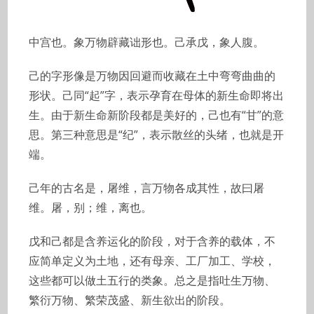
中宫也。象万物辟藏诎形也。己承戊，象人腹。
己的字形像是万物因回避而收藏在土中弯弯曲曲的
形状。己同“起”字，表示孕育在母体的新生命即将出
生。由于新生命新阶段都是美好的，己也有“甘”的意
思。第三种意思是“纪”，表示散丝的头绪，也就是开
端。
己年的古名是，屠维，言万物各成其性，故曰屠
维。屠，别；维，离也。
戊和己都是含养运化的阶段，对于含养的载体，不
应简单定义为土地，还有母亲、工厂加工、学校，
这些都可以做土五行的类象。总之是指吐生万物、
繁衍万物、繁荣茂盛、新生欲出的阶段。