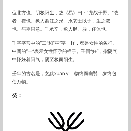
位北方也。阴极阳生，故《易》曰：“龙战于野。”战
者，接也。象人褢妊之形。承亥壬以子，生之叙
也。与巫同意。壬承辛，象人胫。胫，任体也。
壬字字形中的“工”和“巫”字一样，都是女性的象征。
中间的“一”表示女性怀孕的样子。壬同“妊”，指阴气
中怀妊着阳气，阴至极而阳生。
壬年的古名是，玄黓xuán yì，物终而幽翳，岁终包
任万物。
癸：