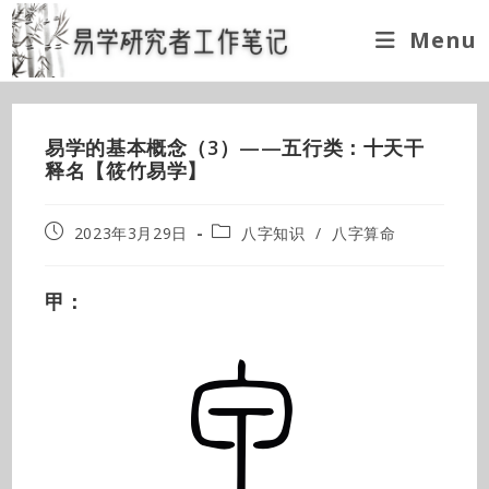
Skip
Menu
to
content
易学的基本概念（3）——五行类：十天干
释名【筱竹易学】
Post
Post
2023年3月29日
八字知识
/
八字算命
published:
category:
甲：