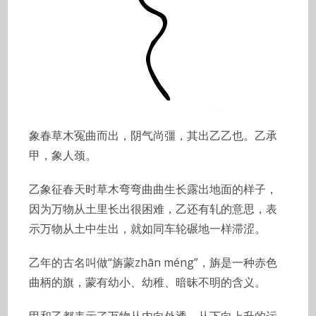
象春草木冤曲而出，阴气尚彊，其出乙乙也。乙承
甲，象人颈。
乙象征春天时草木弯弯曲曲生长露出地面的样子，
因为万物从土里长出很困难，乙还有轧的意思，表
示万物从土中生出，就如同车轮碾地一样滞涩。
乙年的古名叫做“旃蒙zhān méng”，旃是一种赤色
曲柄的旗，蒙有幼小、幼稚、暗昧不明的含义。