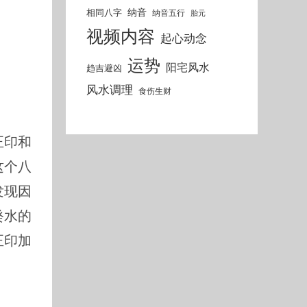
纳音
相同八字
纳音五行
胎元
视频内容
起心动念
运势
阳宅风水
趋吉避凶
风水调理
食伤生财
正印和
这个八
发现因
癸水的
正印加