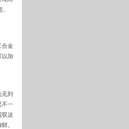
程。
。
三合金
可以加
为见到
况不一
驾驭这
御财。