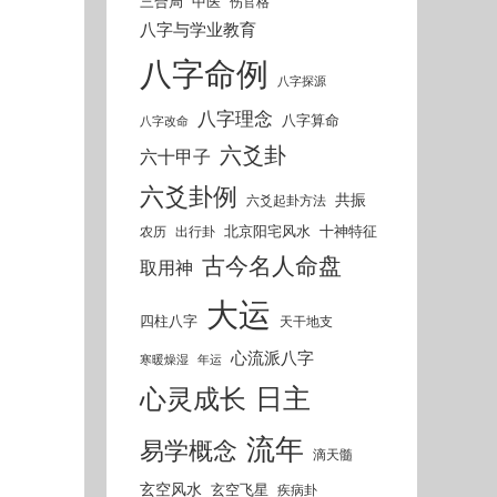
三合局
中医
伤官格
八字与学业教育
八字命例
八字探源
八字理念
八字算命
八字改命
六爻卦
六十甲子
六爻卦例
共振
六爻起卦方法
北京阳宅风水
十神特征
农历
出行卦
古今名人命盘
取用神
大运
四柱八字
天干地支
心流派八字
寒暖燥湿
年运
日主
心灵成长
流年
易学概念
滴天髓
玄空风水
玄空飞星
疾病卦