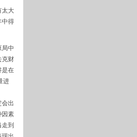
有太大
年中得
原局中
去克财
讲是在
量进
定会出
种因素
当走到
表现出