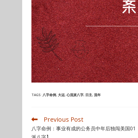
TAGS
:
八字命例
,
大运
,
心流派八字
,
日主
,
流年
Previous Post
Read
more
八字命例：事业有成的公务员中年后独闯美国01
articles
派八字】