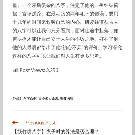
值。一个矛盾复杂的八字，注定了他的一生纠结摇
摆，官场蹉跎。在最动荡的两年犯下的错误，要用
十几年的时间来救赎自己的内心。研读钱谦益古人
的八字可以让我们充分看到，面对仕途中起落，如
何抉择才能让自己立于人生的不败之地。好在了解
他的人最后都给出了他“初心不异”的评价。学习深究
这样的八字可以让我们对人生有更多思考。
Post Views:
3,256
TAGS
:
八字命例
,
古今名人命盘
,
视频内容
Read
Previous Post
more
【筱竹讲八字】夜子时的算法是否合理？
articles