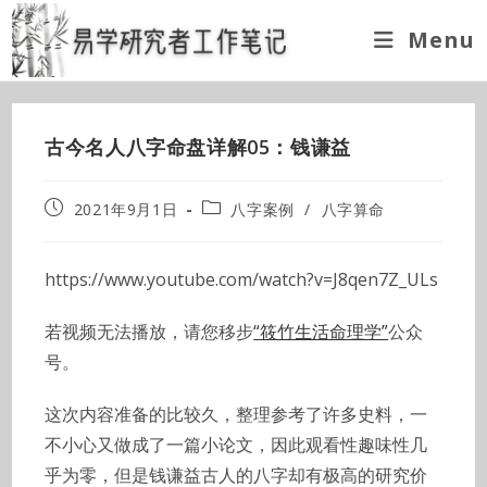
Skip
Menu
to
content
古今名人八字命盘详解05：钱谦益
Post
Post
2021年9月1日
八字案例
/
八字算命
published:
category:
https://www.youtube.com/watch?v=J8qen7Z_ULs
若视频无法播放，请您移步
“筱竹生活命理学”
公众
号。
这次内容准备的比较久，整理参考了许多史料，一
不小心又做成了一篇小论文，因此观看性趣味性几
乎为零，但是钱谦益古人的八字却有极高的研究价