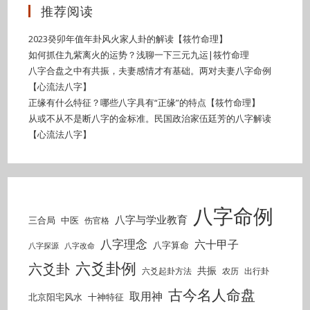
推荐阅读
2023癸卯年值年卦风火家人卦的解读【筱竹命理】
如何抓住九紫离火的运势？浅聊一下三元九运|筱竹命理
八字合盘之中有共振，夫妻感情才有基础。两对夫妻八字命例
【心流法八字】
正缘有什么特征？哪些八字具有“正缘”的特点【筱竹命理】
从或不从不是断八字的金标准。民国政治家伍廷芳的八字解读
【心流法八字】
八字命例
八字与学业教育
三合局
中医
伤官格
八字理念
六十甲子
八字算命
八字探源
八字改命
六爻卦例
六爻卦
共振
六爻起卦方法
农历
出行卦
古今名人命盘
取用神
北京阳宅风水
十神特征