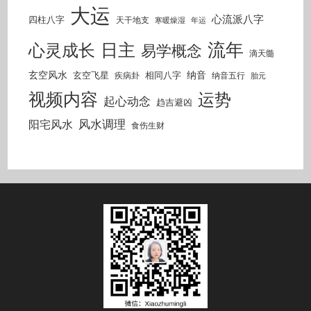
大运
心流派八字
四柱八字
天干地支
寒暖燥湿
年运
流年
日主
心灵成长
易学概念
滴天髓
玄空风水
纳音
玄空飞星
相同八字
疾病卦
纳音五行
胎元
视频内容
运势
起心动念
趋吉避凶
风水调理
阳宅风水
食伤生财