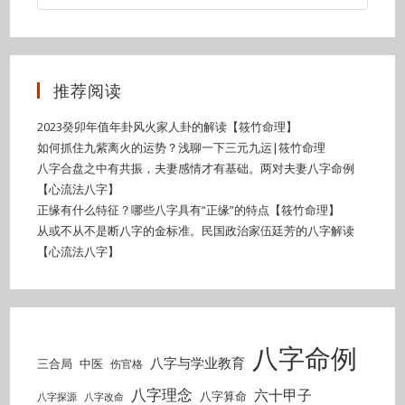
推荐阅读
2023癸卯年值年卦风火家人卦的解读【筱竹命理】
如何抓住九紫离火的运势？浅聊一下三元九运|筱竹命理
八字合盘之中有共振，夫妻感情才有基础。两对夫妻八字命例
【心流法八字】
正缘有什么特征？哪些八字具有“正缘”的特点【筱竹命理】
从或不从不是断八字的金标准。民国政治家伍廷芳的八字解读
【心流法八字】
八字命例
八字与学业教育
三合局
中医
伤官格
八字理念
六十甲子
八字算命
八字探源
八字改命