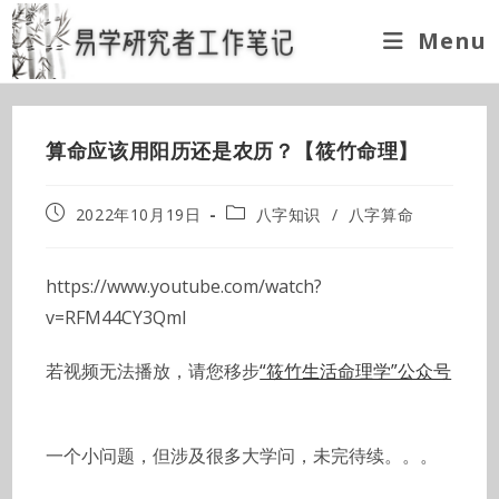
Skip
Menu
to
content
算命应该用阳历还是农历？【筱竹命理】
Post
Post
2022年10月19日
八字知识
/
八字算命
published:
category:
https://www.youtube.com/watch?
v=RFM44CY3QmI
若视频无法播放，请您移步
“筱竹生活命理学”公众号
一个小问题，但涉及很多大学问，未完待续。。。