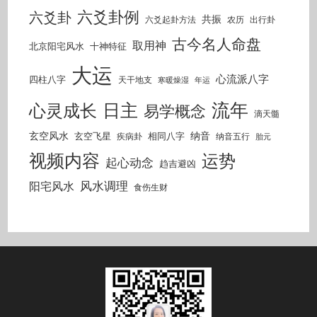
六爻卦例
六爻卦
共振
六爻起卦方法
农历
出行卦
古今名人命盘
取用神
北京阳宅风水
十神特征
大运
心流派八字
四柱八字
天干地支
寒暖燥湿
年运
流年
日主
心灵成长
易学概念
滴天髓
玄空风水
纳音
玄空飞星
相同八字
疾病卦
纳音五行
胎元
视频内容
运势
起心动念
趋吉避凶
风水调理
阳宅风水
食伤生财