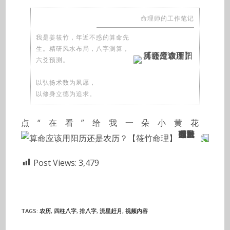
命理师的工作笔记
我是姜筱竹，年近不惑的算命先
生。精研风水布局，八字测算，
六爻预测。
以弘扬术数为夙愿，
以修身立德为追求。
点“在看”给我一朵小黄花
Post Views:
3,479
TAGS
:
农历
,
四柱八字
,
排八字
,
流星赶月
,
视频内容